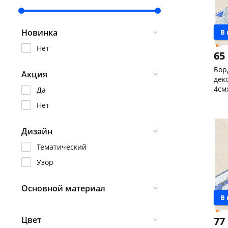
Новинка
В
Нет
65
Бор
Акция
дек
4см
Да
Кон
Нет
Код
Дизайн
Тематический
Узор
Основной материал
В
Бумага
Цвет
77