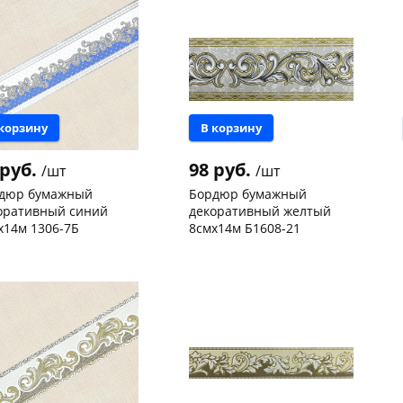
 корзину
В корзину
 руб.
98 руб.
/шт
/шт
дюр бумажный
Бордюр бумажный
раз в 2 недели
оративный синий
декоративный желтый
х14м 1306-7Б
8смх14м Б1608-21
нышевского,
5
Пошехонское ш, 18
6 шт
а
шт
Код товара
127008
 товара
126992