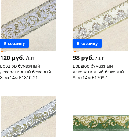
В корзину
В корзину
120 руб.
98 руб.
/шт
/шт
Бордюр бумажный
Бордюр бумажный
декоративный бежевый
декоративный бежевый
8смх14м Б1810-21
8смх14м Б1708-1
Конева, 36
5 шт
Чернышевского,
7
147а
шт
Пошехонское ш, 18
5 шт
Конева, 36
9 шт
Код товара
19538
Пошехонское ш, 18
4 шт
Код товара
19536