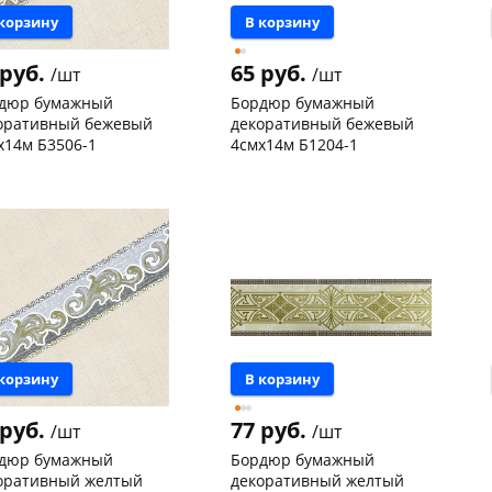
 корзину
В корзину
 руб.
65 руб.
/шт
/шт
дюр бумажный
Бордюр бумажный
оративный бежевый
декоративный бежевый
х14м Б3506-1
4смх14м Б1204-1
нышевского,
1
Чернышевского,
7
ад
шт
147а
шт
Конева, 36
4 шт
 товара
19546
Пошехонское ш, 18
3 шт
Код товара
19525
 корзину
В корзину
 руб.
77 руб.
/шт
/шт
дюр бумажный
Бордюр бумажный
оративный желтый
декоративный желтый