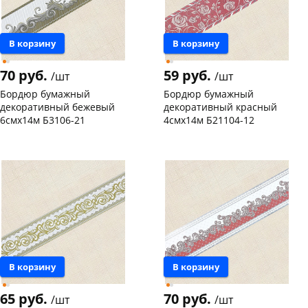
В корзину
В корзину
70 руб.
59 руб.
/шт
/шт
Бордюр бумажный
Бордюр бумажный
декоративный бежевый
декоративный красный
6смх14м Б3106-21
4смх14м Б21104-12
Чернышевского,
1
Чернышевского,
26
склад
шт
склад
шт
Конева, 36
5 шт
Код товара
129975
Пошехонское ш, 18
5 шт
Код товара
129970
В корзину
В корзину
65 руб.
70 руб.
/шт
/шт