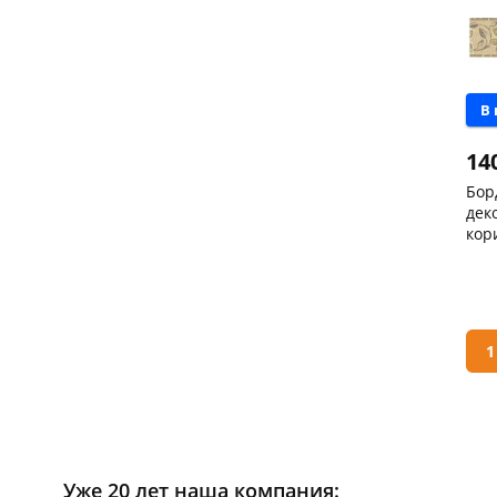
В
14
Бор
дек
кор
5 с
Чер
147
Кон
Код
1
Уже 20 лет наша компания: