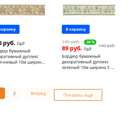
 корзину
В корзину
140 руб.
0 руб.
-36 %
/шт
140 руб.
89 руб.
/шт
дюр бумажный
Бордюр бумажный
оративный дуплекс
декоративный дуплекс
ичневый 10м ширина
зеленый 10м ширина 5 см
м 622-14
нышевского,
2
616-11
а
шт
Чернышевского,
1
ева, 36
4 шт
147а
шт
 товара
15274
Код товара
15273
2
Вперёд
Показать ещё