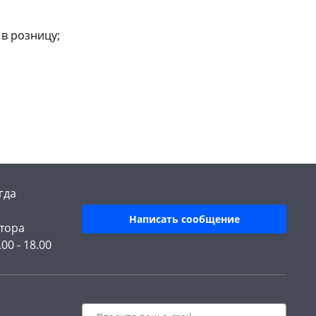
в розницу;
гда
Написать сообщение
тора
.00 - 18.00