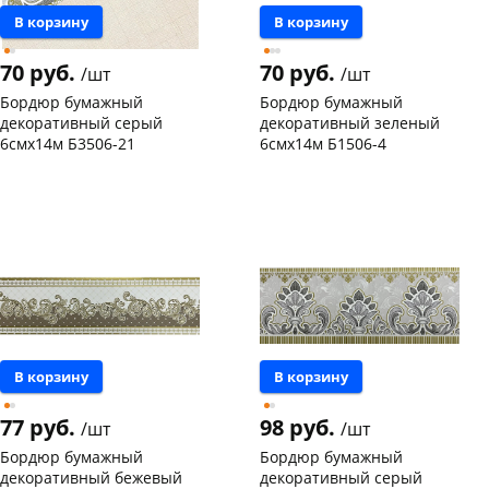
В корзину
В корзину
70 руб.
70 руб.
/шт
/шт
Бордюр бумажный
Бордюр бумажный
декоративный серый
декоративный зеленый
6смх14м Б3506-21
6смх14м Б1506-4
Конева, 36
2 шт
Чернышевского,
7
147а
шт
Код товара
19547
Конева, 36
4 шт
Пошехонское ш, 18
6 шт
Код товара
19534
В корзину
В корзину
77 руб.
98 руб.
/шт
/шт
Бордюр бумажный
Бордюр бумажный
декоративный бежевый
декоративный серый