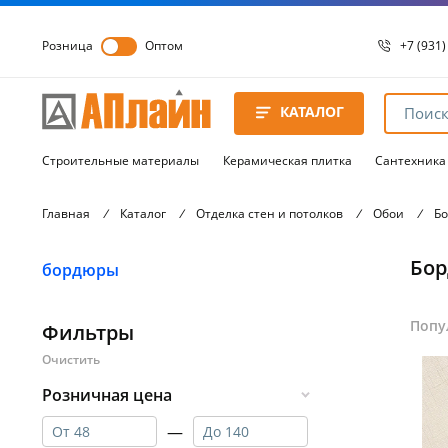
Розница
Оптом
+7 (931)
+7 (931)
8 8172 
КАТАЛОГ
8 8172 
8 8172 
Строительные материалы
Керамическая плитка
Сантехника
Главная
/
Каталог
/
Отделка стен и потолков
/
Обои
/
Б
Бо
бордюры
Попу
Фильтры
Розничная цена
—