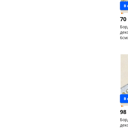
В
70
Бор
дек
6см
Чер
скл
Код
В
98
Бор
дек