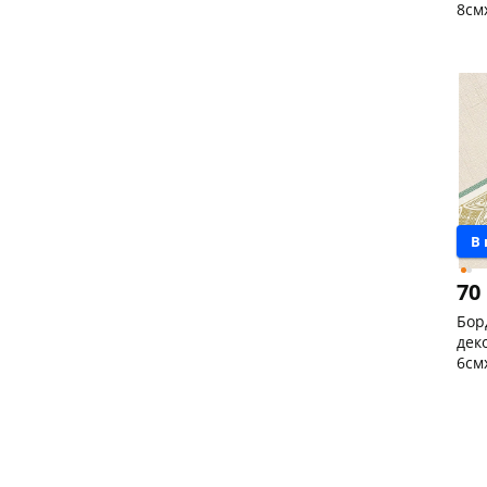
8см
Чер
147
Кон
Пош
Код
В
70
Бор
дек
6см
Кон
Пош
Код