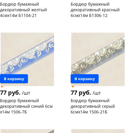
Бордюр бумажный
Бордюр бумажный
декоративный желтый
декоративный красный
4смх14м Б1104-21
6смх14м Б1306-12
Чернышевского,
3
Чернышевского,
36
147а
шт
склад
шт
Конева, 36
3 шт
Код товара
129965
Пошехонское ш, 18
3 шт
Код товара
129963
В корзину
В корзину
77 руб.
77 руб.
/шт
/шт
Бордюр бумажный
Бордюр бумажный
декоративный синий 6см
декоративный серый
х14м 1506-7Б
6смх14м 1506-21Б
Конева, 36
5 шт
Чернышевского,
10
склад
шт
Пошехонское ш, 18
4 шт
Код товара
126993
Код товара
126994