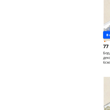
В
77
Бор
дек
6см
Чер
147
Код