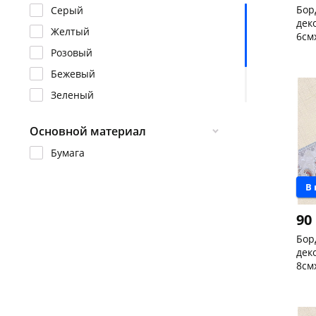
Бор
Серый
дек
Желтый
6см
Розовый
Пош
Код
Бежевый
Зеленый
Фиолетовый
Основной материал
Синий
Бумага
Красный
Коричневый
В
разноцветная
90
Бор
дек
8см
Чер
скл
Код