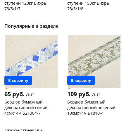
ступени 120кг Вихрь
ступени 150кг Вихрь
73/5/1/7
73/5/1/8
Код товара
29744
Код товара
20305
Популярные в разделе
В корзину
В корзину
65 руб.
109 руб.
/шт
/шт
Бордюр бумажный
Бордюр бумажный
декоративный синий
декоративный зеленый
4смх14м Б21304-7
10смх14м Б1810-4
Конева, 36
5 шт
Чернышевского,
1
147а
шт
Код товара
130166
Пошехонское ш, 18
5 шт
Просматривали