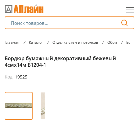
Для клиентов всех банков
Главная
/
Каталог
/
Отделка стен и потолков
/
Обои
/
Бордю
Разбейте
Бордюр бумажный декоративный бежевый
оплату
на части
4смх14м Б1204-1
без переплат
Код:
19525
График платежей
Сегодня
25
%