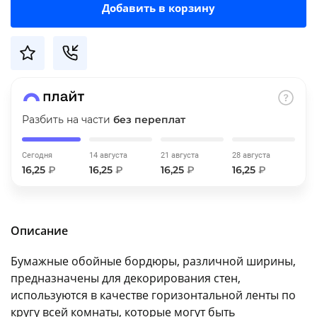
Добавить в корзину
об оплате Плайтом
Остались вопросы?
25
8 800 302-02-51
Разбить на части
без переплат
plait.ru
раз в 2
недели
Сегодня
14 августа
21 августа
28 августа
16,25
₽
16,25
₽
16,25
₽
16,25
₽
Описание
Бумажные обойные бордюры, различной ширины,
предназначены для декорирования стен,
используются в качестве горизонтальной ленты по
кругу всей комнаты, которые могут быть