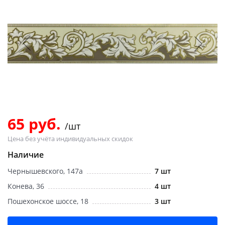
Добавляйте товары
в корзину
Оплачивайте сегодня только
25
% картой любого банка
Получайте товар
выбранный способом
65 руб.
/шт
Цена без учёта индивидуальных скидок
Оставшиеся
75
% будут
Наличие
списываться
с вашей карты
Чернышевского, 147а
7 шт
по
25
%
каждые 2 недели
Конева, 36
4 шт
Пошехонское шоссе, 18
3 шт
Подробнее