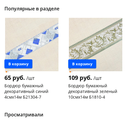
Популярные в разделе
В корзину
В корзину
65 руб.
109 руб.
/шт
/шт
Бордюр бумажный
Бордюр бумажный
декоративный синий
декоративный зеленый
4смх14м Б21304-7
10смх14м Б1810-4
Конева, 36
5 шт
Чернышевского,
1
147а
шт
Код товара
130166
Пошехонское ш, 18
5 шт
Просматривали
Код товара
129969