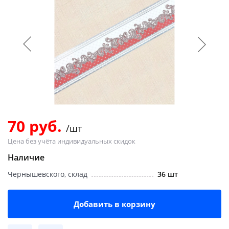
Добавляйте товары
в корзину
Оплачивайте сегодня только
25
% картой любого банка
Получайте товар
выбранный способом
70 руб.
/шт
Цена без учёта индивидуальных скидок
Оставшиеся
75
% будут
Наличие
списываться
с вашей карты
Чернышевского, склад
36 шт
по
25
%
каждые 2 недели
Добавить в корзину
Подробнее