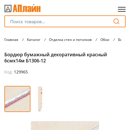
Для клиентов всех банков
Главная
/
Каталог
/
Отделка стен и потолков
/
Обои
/
Бордю
Разбейте
Бордюр бумажный декоративный красный
оплату
на части
6смх14м Б1306-12
без переплат
Код:
129965
График платежей
Сегодня
25
%