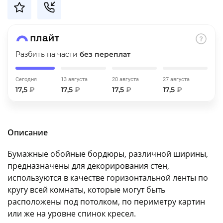
об оплате Плайтом
Разбить на части
без переплат
Остались вопросы?
25
8 800 302-02-51
Сегодня
13 августа
20 августа
27 августа
plait.ru
раз в 2
17,5
₽
17,5
₽
17,5
₽
17,5
₽
недели
Описание
Бумажные обойные бордюры, различной ширины,
предназначены для декорирования стен,
используются в качестве горизонтальной ленты по
кругу всей комнаты, которые могут быть
расположены под потолком, по периметру картин
или же на уровне спинок кресел.