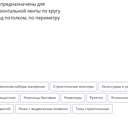
 предназначены для
Оставшиеся
75
% будут
списываться
зонтальной ленты по кругу
с вашей карты
по
25
%
каждые 2 недели
од потолком, по периметру
Подробнее
об оплате Плайтом
25
раз в 2
 валиков,наборы малярные
Строительные миксеры
Аксессуары и 
Остались вопросы?
недели
8 800 302-02-51
защитные
Ножницы бытовые
Нивелиры
Рулетки
Угольник
plait.ru
крытий
Ножи с выдвижным лезвием
Тазы строительные