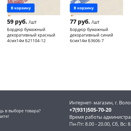
В корзину
В корзину
59 руб.
77 руб.
/шт
/шт
Бордюр бумажный
Бордюр бумажный
декоративный красный
декоративный синий
4смх14м Б21104-12
6смх14м Б3606-7
Чернышевского,
26
Пошехонское ш, 18
3 шт
склад
шт
Код товара
129976
Конева, 36
5 шт
Пошехонское ш, 18
5 шт
Код товара
129970
Интернет- магазин, г. Воло
+7(931)505-70-20
ь в выборе товара?
шите!
Время работы администра
Пн-Пт: 8.00 - 20.00, Сб, Вс: 8