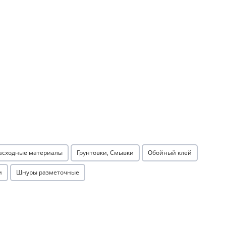
расходные материалы
Грунтовки, Смывки
Обойный клей
и
Шнуры разметочные