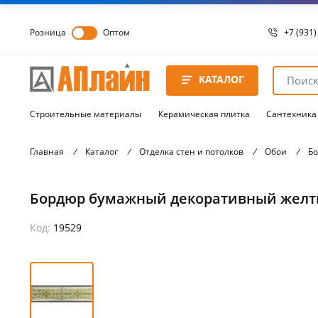
Розница
Оптом
+7 (931)
+7 (931)
8 8172 
КАТАЛОГ
8 8172 
8 8172 
Строительные материалы
Керамическая плитка
Сантехника
Главная
/
Каталог
/
Отделка стен и потолков
/
Обои
/
Б
Бордюр бумажный декоративный желты
Код:
19529