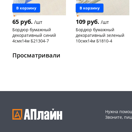
В корзину
В корзину
65 руб.
109 руб.
/шт
/шт
Бордюр бумажный
Бордюр бумажный
декоративный синий
декоративный зеленый
4смх14м Б21304-7
10смх14м Б1810-4
Конева, 36
5 шт
Чернышевского,
1
147а
шт
Просматривали
Код товара
130166
Пошехонское ш, 18
5 шт
Код товара
129969
Нужна помощ
Звоните, пи