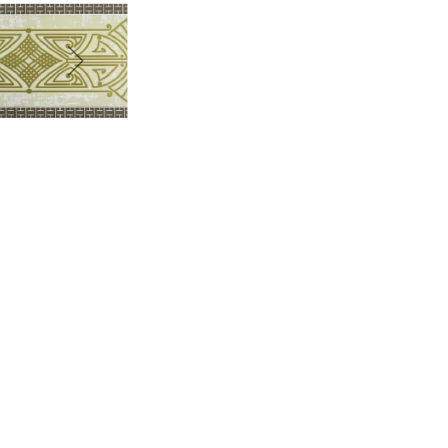
График платежей
Сегодня
25
%
Добавляйте товары
в корзину
Оплачивайте сегодня только
25
% картой любого банка
Получайте товар
выбранный способом