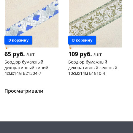
В корзину
В корзину
65 руб.
109 руб.
/шт
/шт
Бордюр бумажный
Бордюр бумажный
декоративный синий
декоративный зеленый
4смх14м Б21304-7
10смх14м Б1810-4
Конева, 36
5 шт
Чернышевского,
1
147а
шт
Код товара
130166
Пошехонское ш, 18
5 шт
Просматривали
Код товара
129969