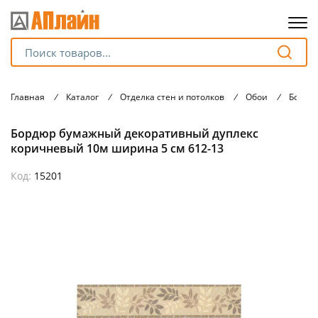
Для клиентов всех банков
Главная
/
Каталог
/
Отделка стен и потолков
/
Обои
/
Бордю
Разбейте
Бордюр бумажный декоративный дуплекс
оплату
на части
коричневый 10м ширина 5 см 612-13
без переплат
Код:
15201
График платежей
Сегодня
25
%