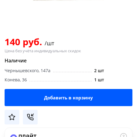
Добавляйте товары
в корзину
Оплачивайте сегодня только
140 руб.
/шт
25
% картой любого банка
Цена без учёта индивидуальных скидок
Наличие
Получайте товар
Чернышевского, 147а
2 шт
выбранный способом
Конева, 36
1 шт
Оставшиеся
75
% будут
Добавить в корзину
списываться
с вашей карты
по
25
%
каждые 2 недели
Подробнее