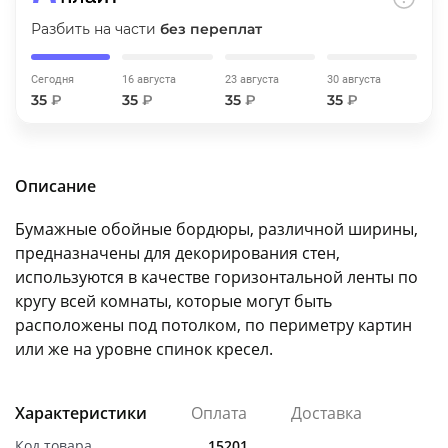
об оплате Плайтом
Разбить на части
без переплат
Сегодня
16 августа
23 августа
30 августа
35
₽
35
₽
35
₽
35
₽
Остались вопросы?
25
8 800 302-02-51
plait.ru
раз в 2
Описание
недели
Бумажные обойные бордюры, различной ширины,
предназначены для декорирования стен,
используются в качестве горизонтальной ленты по
кругу всей комнаты, которые могут быть
расположены под потолком, по периметру картин
или же на уровне спинок кресел.
Характеристики
Оплата
Доставка
Код товара
15201