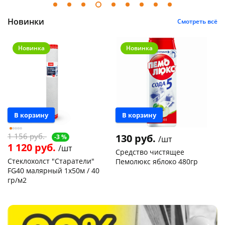
Новинки
Смотреть всё
Новинка
Новинка
В корзину
В корзину
1 156 руб.
130 руб.
-3 %
/шт
1 120 руб.
/шт
Средство чистящее
Стеклохолст "Старатели"
Пемолюкс яблоко 480гр
FG40 малярный 1х50м / 40
гр/м2
Чернышевского,
32
склад
шт
Чернышевского,
7
склад
шт
Код товара
51284
Чернышевского,
1
147а
шт
Конева, 36
3 шт