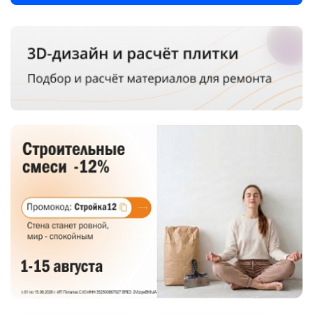
Добавляйте товары
в корзину
Оплачивайте сегодня только
25
% картой любого банка
Получайте товар
выбранный способом
Оставшиеся
75
% будут
списываться
с вашей карты
по
25
%
каждые 2 недели
Подробнее