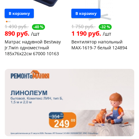
В корзину
В корзину
1 490 руб.
1 750 руб.
-40 %
-32 %
890 руб.
1 190 руб.
/шт
/шт
Матрас надувной Bestway
Вентилятор напольный
раз в 2 недели
Jr.Twin одноместный
MAX-1619-7 белый 124894
185х76х22см 67000 10163
Чернышевского,
16
Чернышевского,
136
склад
шт
склад
шт
Чернышевского,
1
Чернышевского,
7
147а
шт
147а
шт
Пошехонское ш, 18
2 шт
Конева, 36
5 шт
Пошехонское ш, 18
6 шт
Код товара
467231
Код товара
468101