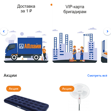
об оплате Плайтом
Остались вопросы?
25
8 800 302-02-51
plait.ru
раз в 2
недели
Акции
Смотреть всё
Акция
Акция