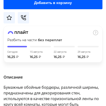
Добавить в корзину
об оплате Плайтом
Остались вопросы?
25
8 800 302-02-51
Разбить на части
без переплат
plait.ru
раз в 2
недели
Сегодня
15 августа
22 августа
29 августа
16,25
₽
16,25
₽
16,25
₽
16,25
₽
Описание
Бумажные обойные бордюры, различной ширины,
предназначены для декорирования стен,
используются в качестве горизонтальной ленты по
кругу всей комнаты, которые могут быть