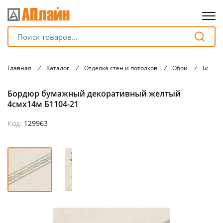
Для клиентов всех банков
Главная
/
Каталог
/
Отделка стен и потолков
/
Обои
/
Бордю
Разбейте
Бордюр бумажный декоративный желтый
оплату
на части
4смх14м Б1104-21
без переплат
Код:
129963
График платежей
Сегодня
25
%