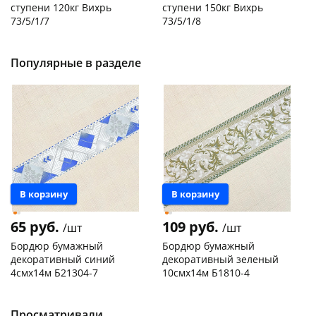
ступени 120кг Вихрь
ступени 150кг Вихрь
73/5/1/7
73/5/1/8
Код товара
29744
Код товара
20305
Популярные в разделе
В корзину
В корзину
65 руб.
109 руб.
/шт
/шт
Бордюр бумажный
Бордюр бумажный
декоративный синий
декоративный зеленый
4смх14м Б21304-7
10смх14м Б1810-4
Конева, 36
5 шт
Чернышевского,
1
147а
шт
Код товара
130166
Пошехонское ш, 18
5 шт
Просматривали