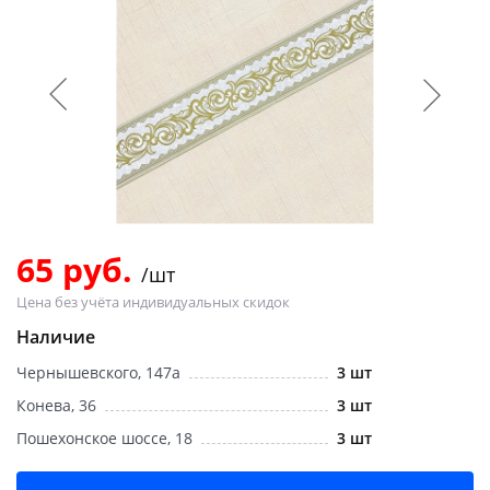
Добавляйте товары
в корзину
Оплачивайте сегодня только
25
% картой любого банка
Получайте товар
выбранный способом
65 руб.
/шт
Цена без учёта индивидуальных скидок
Оставшиеся
75
% будут
Наличие
списываться
с вашей карты
Чернышевского, 147а
3 шт
по
25
%
каждые 2 недели
Конева, 36
3 шт
Пошехонское шоссе, 18
3 шт
Подробнее