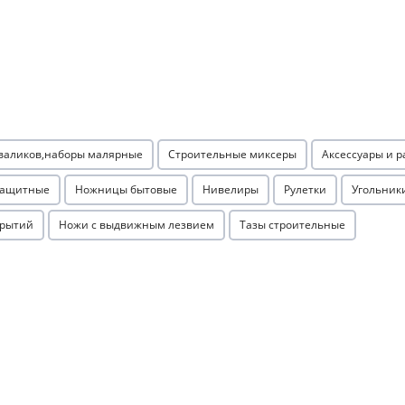
Оставшиеся
75
% будут
списываться
с вашей карты
по
25
%
каждые 2 недели
Подробнее
об оплате Плайтом
 валиков,наборы малярные
Строительные миксеры
Аксессуары и 
защитные
Ножницы бытовые
Нивелиры
Рулетки
Угольник
крытий
Ножи с выдвижным лезвием
Тазы строительные
25
раз в 2
Остались вопросы?
недели
8 800 302-02-51
plait.ru