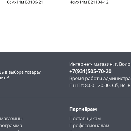
6смх14м Б3106-21
4смх14м Б21104-12
Чернышевского,
1
Чернышевского,
26
склад
шт
склад
шт
Конева, 36
5 шт
Код товара
129975
Пошехонское ш, 18
5 шт
Код товара
129970
Интернет- магазин, г. Воло
+7(931)505-70-20
ь в выборе товара?
шите!
Время работы администра
Пн-Пт: 8.00 - 20.00, Сб, Вс: 8
Партнёрам
 магазины
Поставщикам
программа
Профессионалам