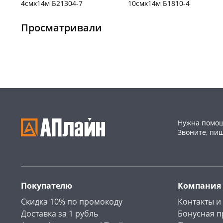
4смх14м Б21304-7
10смх14м Б1810-4
Конева, 36
5 шт
Чернышевского,
1
147а
шт
Просматривали
Код товара
130166
Пошехонское ш, 18
5 шт
Код товара
129969
Нужна помощ
Звоните, пи
Покупателю
Компания
Скидка 10% по промокоду
Контакты и
Доставка за 1 рубль
Бонусная 