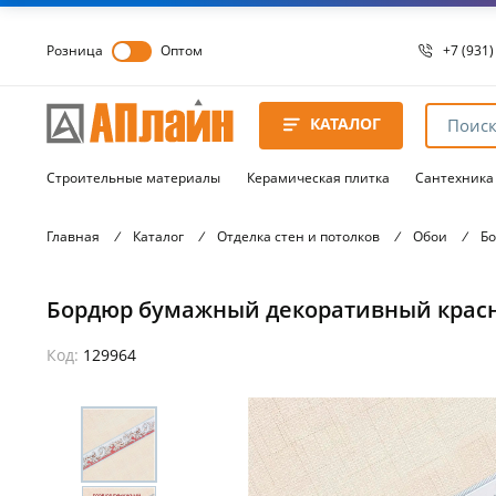
Розница
Оптом
+7 (931)
+7 (931)
8 8172 
КАТАЛОГ
8 8172 
8 8172 
Строительные материалы
Керамическая плитка
Сантехника
Главная
/
Каталог
/
Отделка стен и потолков
/
Обои
/
Б
Бордюр бумажный декоративный красн
Код:
129964