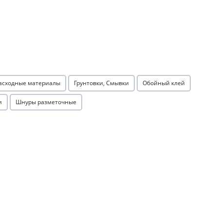
расходные материалы
Грунтовки, Смывки
Обойный клей
и
Шнуры разметочные