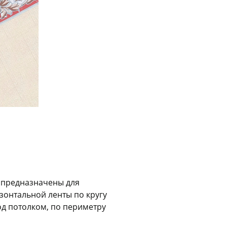
График платежей
Сегодня
25
%
Добавляйте товары
в корзину
Оплачивайте сегодня только
25
% картой любого банка
 предназначены для
зонтальной ленты по кругу
Получайте товар
выбранный способом
од потолком, по периметру