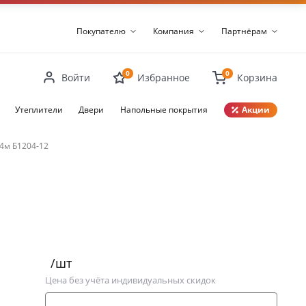
Покупателю
Компания
Партнёрам
0
0
Войти
Избранное
Корзина
Утеплители
Двери
Напольные покрытия
Акции
Закрыть
4м Б1204-12
/шт
Цена без учёта индивидуальных скидок