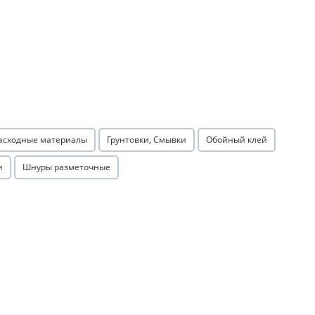
расходные материалы
Грунтовки, Смывки
Обойный клей
и
Шнуры разметочные