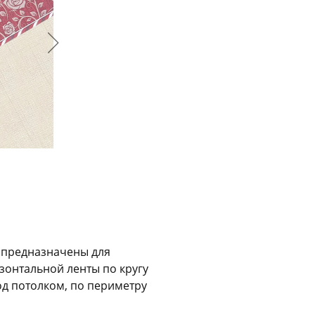
График платежей
Сегодня
25
%
Добавляйте товары
в корзину
Оплачивайте сегодня только
25
% картой любого банка
 предназначены для
зонтальной ленты по кругу
Получайте товар
выбранный способом
од потолком, по периметру