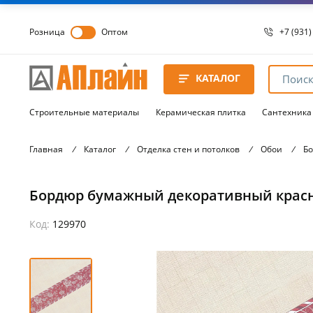
Розница
Оптом
+7 (931)
+7 (931)
8 8172 
КАТАЛОГ
8 8172 
8 8172 
Строительные материалы
Керамическая плитка
Сантехника
Главная
/
Каталог
/
Отделка стен и потолков
/
Обои
/
Б
Бордюр бумажный декоративный красн
Код:
129970