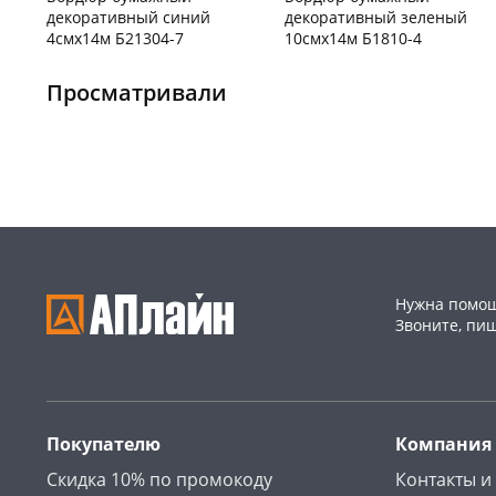
декоративный синий
декоративный зеленый
4смх14м Б21304-7
10смх14м Б1810-4
Конева, 36
5 шт
Чернышевского,
1
147а
шт
Просматривали
Код товара
130166
Пошехонское ш, 18
5 шт
Код товара
129969
Нужна помощ
Звоните, пи
Покупателю
Компания
Скидка 10% по промокоду
Контакты и