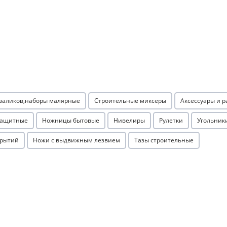
Оставшиеся
75
% будут
списываться
с вашей карты
по
25
%
каждые 2 недели
Подробнее
об оплате Плайтом
 валиков,наборы малярные
Строительные миксеры
Аксессуары и 
защитные
Ножницы бытовые
Нивелиры
Рулетки
Угольник
25
крытий
Ножи с выдвижным лезвием
Тазы строительные
раз в 2
Остались вопросы?
недели
8 800 302-02-51
plait.ru