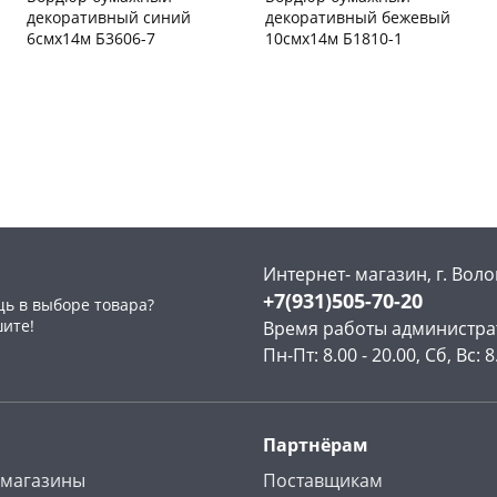
декоративный синий
декоративный бежевый
6смх14м Б3606-7
10смх14м Б1810-1
Пошехонское ш, 18
3 шт
Чернышевского,
39
склад
шт
Код товара
129976
Код товара
129968
Интернет- магазин, г. Воло
+7(931)505-70-20
ь в выборе товара?
шите!
Время работы администра
Пн-Пт: 8.00 - 20.00, Сб, Вс: 8
Партнёрам
 магазины
Поставщикам