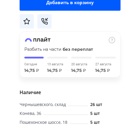
Добавить в корзину
Разбить на части
без переплат
Сегодня
13 августа
20 августа
27 августа
14,75
₽
14,75
₽
14,75
₽
14,75
₽
Наличие
Чернышевского, склад
26 шт
Конева, 36
5 шт
Пошехонское шоссе, 18
5 шт