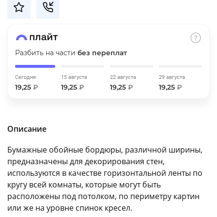
об оплате Плайтом
Разбить на части
без переплат
Остались вопросы?
25
8 800 302-02-51
Сегодня
15 августа
22 августа
29 августа
plait.ru
раз в 2
19,25
₽
19,25
₽
19,25
₽
19,25
₽
недели
Описание
Бумажные обойные бордюры, различной ширины,
предназначены для декорирования стен,
используются в качестве горизонтальной ленты по
кругу всей комнаты, которые могут быть
расположены под потолком, по периметру картин
или же на уровне спинок кресел.