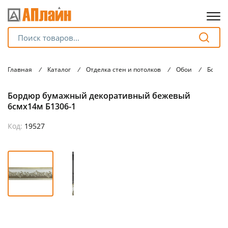
Для клиентов всех банков
Главная
/
Каталог
/
Отделка стен и потолков
/
Обои
/
Бордю
Разбейте
Бордюр бумажный декоративный бежевый
оплату
на части
6смх14м Б1306-1
без переплат
Код:
19527
График платежей
Сегодня
25
%