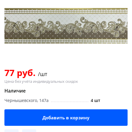
Добавляйте товары
в корзину
Оплачивайте сегодня только
25
% картой любого банка
Получайте товар
выбранный способом
77 руб.
/шт
Цена без учёта индивидуальных скидок
Оставшиеся
75
% будут
Наличие
списываться
с вашей карты
Чернышевского, 147а
4 шт
по
25
%
каждые 2 недели
Добавить в корзину
Подробнее