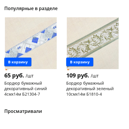
Популярные в разделе
В корзину
В корзину
65 руб.
109 руб.
/шт
/шт
Бордюр бумажный
Бордюр бумажный
декоративный синий
декоративный зеленый
4смх14м Б21304-7
10смх14м Б1810-4
Конева, 36
5 шт
Чернышевского,
1
147а
шт
Код товара
130166
Пошехонское ш, 18
5 шт
Просматривали
Код товара
129969