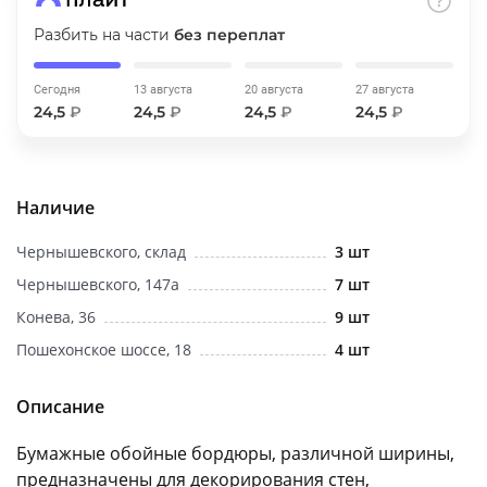
об оплате Плайтом
Разбить на части
без переплат
Сегодня
13 августа
20 августа
27 августа
24,5
₽
24,5
₽
24,5
₽
24,5
₽
Остались вопросы?
25
8 800 302-02-51
plait.ru
раз в 2
Наличие
недели
Чернышевского, склад
3 шт
Чернышевского, 147а
7 шт
Конева, 36
9 шт
Пошехонское шоссе, 18
4 шт
Описание
Бумажные обойные бордюры, различной ширины,
предназначены для декорирования стен,