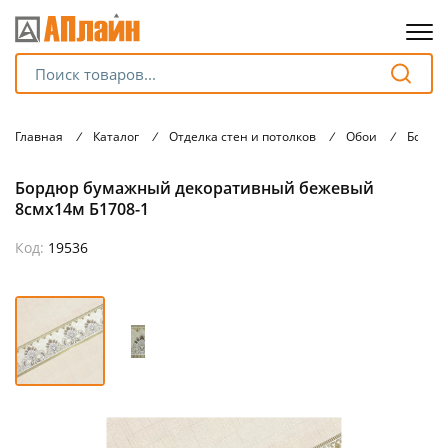
Для клиентов всех банков
Главная
/
Каталог
/
Отделка стен и потолков
/
Обои
/
Бордю
Разбейте
Бордюр бумажный декоративный бежевый
оплату
на части
8смх14м Б1708-1
без переплат
Код:
19536
График платежей
Сегодня
25
%