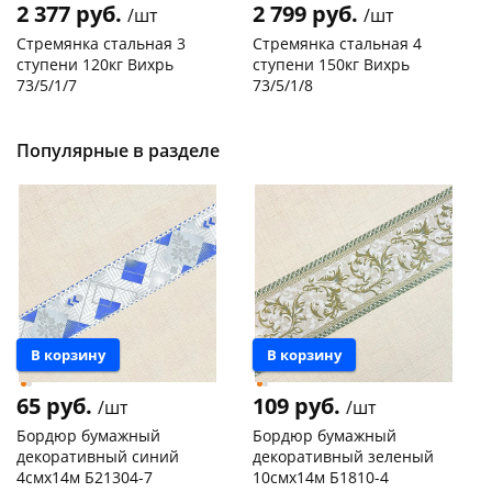
2 377 руб.
2 799 руб.
/шт
/шт
Стремянка стальная 3
Стремянка стальная 4
ступени 120кг Вихрь
ступени 150кг Вихрь
73/5/1/7
73/5/1/8
Код товара
29744
Код товара
20305
Популярные в разделе
В корзину
В корзину
65 руб.
109 руб.
/шт
/шт
Бордюр бумажный
Бордюр бумажный
декоративный синий
декоративный зеленый
4смх14м Б21304-7
10смх14м Б1810-4