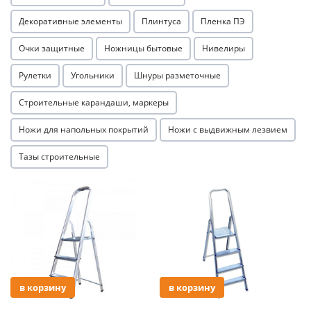
Декоративные элементы
Плинтуса
Пленка ПЭ
Очки защитные
Ножницы бытовые
Нивелиры
Рулетки
Угольники
Шнуры разметочные
Строительные карандаши, маркеры
Ножи для напольных покрытий
Ножи с выдвижным лезвием
Тазы строительные
Акция
Акция
в корзину
в корзину