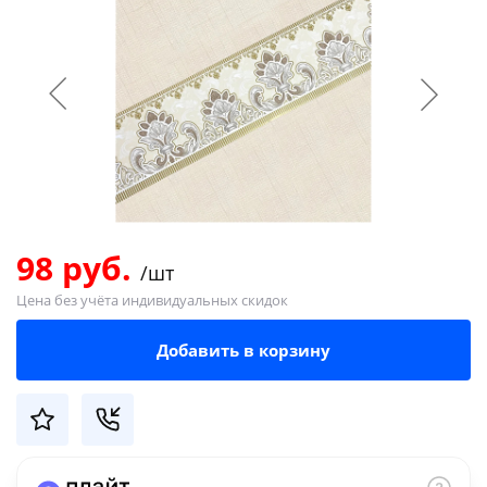
Добавляйте товары
в корзину
Оплачивайте сегодня только
25
% картой любого банка
Получайте товар
выбранный способом
98 руб.
/шт
Цена без учёта индивидуальных скидок
Оставшиеся
75
% будут
Добавить в корзину
списываться
с вашей карты
по
25
%
каждые 2 недели
Подробнее