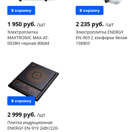
В корзину
В корзину
1 950 руб.
2 235 руб.
/шт
/шт
Электроплитка
Электроплитка ENERGY
MAXTRONIC MAX-AT-
EN-903 2 конфорки белая
002BH черная 80684
158903
Пошехонское ш, 18
1 шт
Чернышевского,
1
147а
шт
Код товара
50209
Пошехонское ш, 18
2 шт
Код товара
125027
В корзину
2 999 руб.
/шт
Плитка индукционная
ENERGY EN-919 2кВт/220-