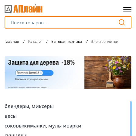
Для клиентов всех банков
Главная
/
Каталог
/
Бытовая техника
/
Электроплитки
Разбейте
оплату
на части
без переплат
График платежей
блендеры, миксеры
Сегодня
весы
25
%
соковыжималки, мультиварки
сушилки