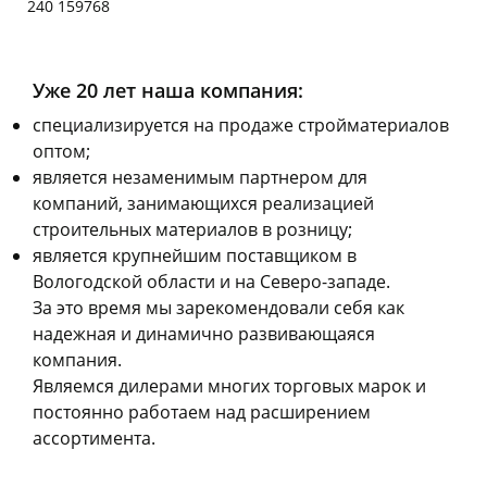
240 159768
Чернышевского,
3
склад
шт
Чернышевского,
1
147а
шт
Уже 20 лет наша компания:
Конева, 36
1 шт
Пошехонское ш, 18
1 шт
cпециализируется на продаже стройматериалов
Код товара
125006
оптом;
является незаменимым партнером для
компаний, занимающихся реализацией
строительных материалов в розницу;
является крупнейшим поставщиком в
Вологодской области и на Северо-западе.
За это время мы зарекомендовали себя как
надежная и динамично развивающаяся
компания.
Являемся дилерами многих торговых марок и
постоянно работаем над расширением
ассортимента.