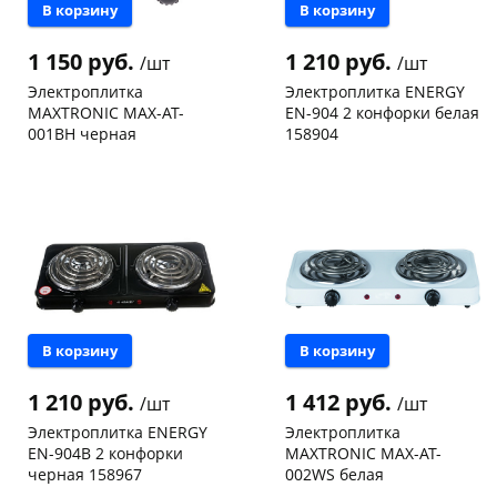
В корзину
В корзину
1 150 руб.
1 210 руб.
/шт
/шт
Электроплитка
Электроплитка ENERGY
MAXTRONIC MAX-AT-
EN-904 2 конфорки белая
001BH черная
158904
Чернышевского,
1
Чернышевского,
1
147а
шт
147а
шт
Конева, 36
1 шт
Код товара
125028
Пошехонское ш, 18
2 шт
Код товара
97958
В корзину
В корзину
1 210 руб.
1 412 руб.
/шт
/шт
Электроплитка ENERGY
Электроплитка
EN-904В 2 конфорки
MAXTRONIC MAX-AT-
черная 158967
002WS белая