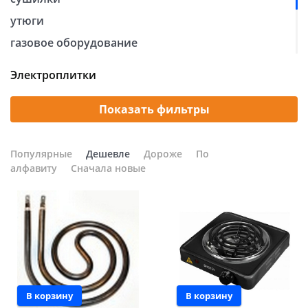
утюги
Добавляйте товары
в корзину
газовое оборудование
электроплитки
Электроплитки
Оплачивайте сегодня только
электрочайники и термопоты
25
% картой любого банка
прочая бытовая техника
Показать фильтры
Получайте товар
Популярные
Дешевле
Дороже
По
выбранный способом
алфавиту
Сначала новые
Оставшиеся
75
% будут
списываться
с вашей карты
по
25
%
каждые 2 недели
В корзину
В корзину
Подробнее