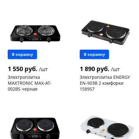
Чернышевского,
1
Пошехонское ш, 18
1 шт
склад
шт
Код товара
97963
Код товара
125029
В корзину
В корзину
1 550 руб.
1 890 руб.
/шт
/шт
Электроплитка
Электроплитка ENERGY
MAXTRONIC MAX-AT-
EN-903B 2 комфорки
002BS черная
158957
Чернышевского,
1
Чернышевского,
1
147а
шт
147а
шт
Код товара
97965
Код товара
14949