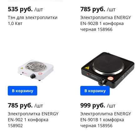
об оплате Плайтом
535 руб.
785 руб.
/шт
/шт
Тэн для электроплитки
Электроплитка ENERGY
1,0 Квт
EN-902B 1 конфорка
черная 158966
Чернышевского,
5
Конева, 36
1 шт
Остались вопросы?
25
склад
шт
Код товара
125026
8 800 302-02-51
Чернышевского,
3
147а
шт
plait.ru
раз в 2
Конева, 36
3 шт
недели
Пошехонское ш, 18
5 шт
Код товара
21883
В корзину
В корзину
785 руб.
999 руб.
/шт
/шт
Электроплитка ENERGY
Электроплитка ENERGY
EN-902 1 конфорка
EN-901B 1 комфорка
158902
черная 158956
Чернышевского,
3
Чернышевского,
1
склад
шт
склад
шт