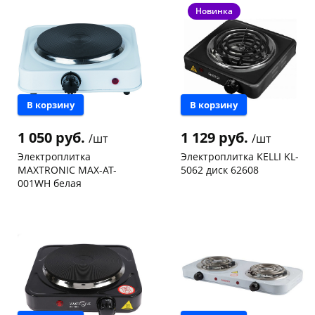
Чернышевского,
1
Чернышевского,
2
Новинка
147а
шт
147а
шт
Пошехонское ш, 18
2 шт
Конева, 36
1 шт
Код товара
117845
Код товара
125025
В корзину
В корзину
раз в 2 недели
1 050 руб.
1 129 руб.
/шт
/шт
Электроплитка
Электроплитка KELLI KL-
MAXTRONIC MAX-AT-
5062 диск 62608
001WH белая
Конева, 36
1 шт
Конева, 36
1 шт
Пошехонское ш, 18
2 шт
Код товара
97957
Код товара
469258