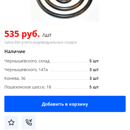
Добавляйте товары
в корзину
535 руб.
/шт
Оплачивайте сегодня только
Цена без учёта индивидуальных скидок
25
% картой любого банка
Наличие
Чернышевского, склад
5 шт
Получайте товар
выбранный способом
Чернышевского, 147а
3 шт
Конева, 36
3 шт
Пошехонское шоссе, 18
5 шт
Оставшиеся
75
% будут
списываться
с вашей карты
по
25
%
каждые 2 недели
Добавить в корзину
Подробнее