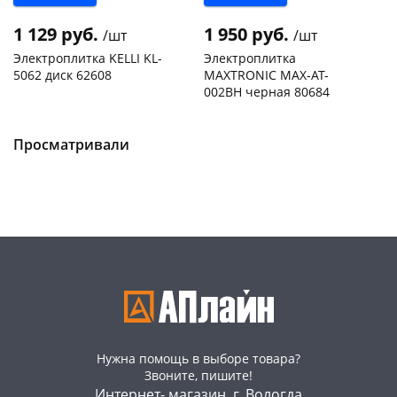
1 129 руб.
1 950 руб.
/шт
/шт
Электроплитка KELLI KL-
Электроплитка
5062 диск 62608
MAXTRONIC MAX-AT-
002BH черная 80684
Конева, 36
1 шт
Пошехонское ш, 18
1 шт
Пошехонское ш, 18
2 шт
Код товара
50209
Просматривали
Код товара
469258
Нужна помощь в выборе товара?
Звоните, пишите!
Интернет- магазин, г. Вологда