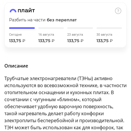
об оплате Плайтом
Разбить на части
без переплат
Сегодня
16 августа
23 августа
30 августа
Остались вопросы?
25
133,75
₽
133,75
₽
133,75
₽
133,75
₽
8 800 302-02-51
plait.ru
раз в 2
недели
Описание
Трубчатые электронагреватели (ТЭНы) активно
используются во всевозможной технике, в частности
отопительном оснащении и кухонных плитах. В
сочетании с чугунным «блином», который
обеспечивает удобную варочную поверхность,
такой нагреватель делает работу конфорки
электроплиты бесперебойной и производительной.
ТЭН может быть использован как для конфорок, так