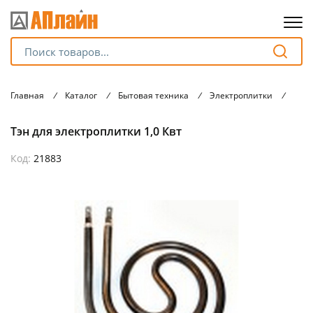
Для клиентов всех банков
Главная
/
Каталог
/
Бытовая техника
/
Электроплитки
/
Тэн 
Разбейте
Тэн для электроплитки 1,0 Квт
оплату
на части
без переплат
Код:
21883
График платежей
Сегодня
25
%