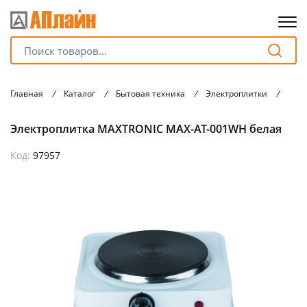
Для клиентов всех банков
Главная
/
Каталог
/
Бытовая техника
/
Электроплитки
/
Элек
Разбейте
Электроплитка MAXTRONIC MAX-AT-001WH белая
оплату
на части
без переплат
Код:
97957
График платежей
Сегодня
25
%