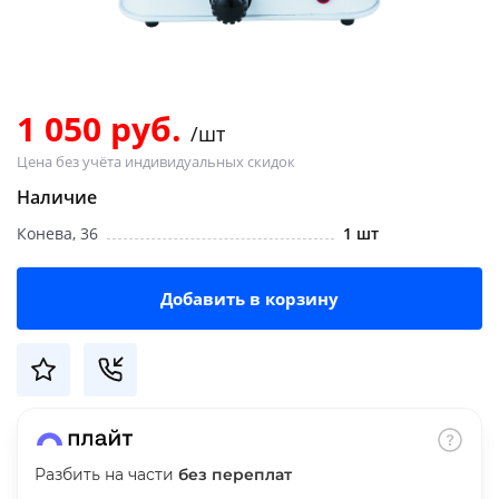
Добавляйте товары
в корзину
1 050 руб.
/шт
Оплачивайте сегодня только
Цена без учёта индивидуальных скидок
25
% картой любого банка
Наличие
Конева, 36
1 шт
Получайте товар
выбранный способом
Добавить в корзину
Оставшиеся
75
% будут
списываться
с вашей карты
по
25
%
каждые 2 недели
Разбить на части
без переплат
Подробнее