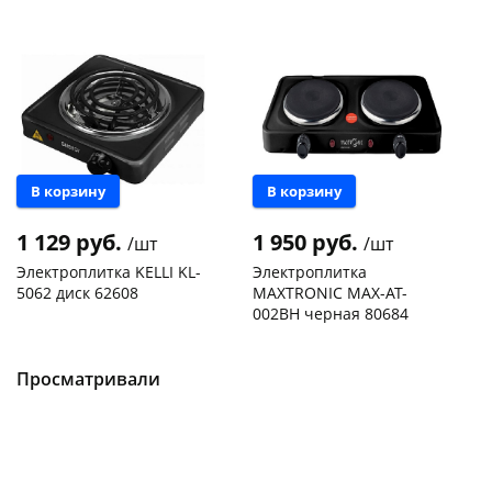
Новинка
раз в 2 недели
В корзину
В корзину
1 129 руб.
1 950 руб.
/шт
/шт
Электроплитка KELLI KL-
Электроплитка
5062 диск 62608
MAXTRONIC MAX-AT-
002BH черная 80684
Конева, 36
1 шт
Пошехонское ш, 18
1 шт
Пошехонское ш, 18
2 шт
Код товара
50209
Просматривали
Код товара
469258