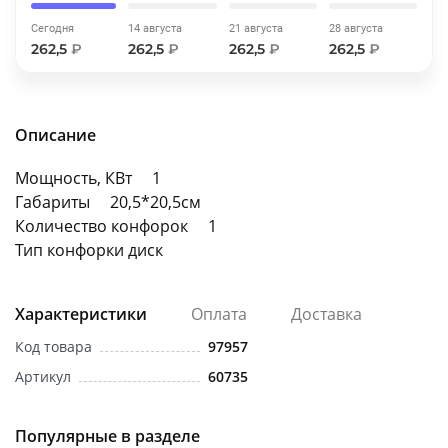
об оплате Плайтом
Сегодня
14 августа
21 августа
28 августа
262,5
₽
262,5
₽
262,5
₽
262,5
₽
Остались вопросы?
25
Описание
8 800 302-02-51
plait.ru
раз в 2
Мощность, КВт 1
недели
Габариты 20,5*20,5см
Количество конфорок 1
Тип конфорки диск
Характеристики
Оплата
Доставка
Код товара
97957
Артикул
60735
Популярные в разделе