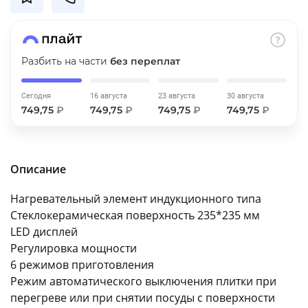
об оплате Плайтом
Разбить на части
без переплат
Остались вопросы?
25
Сегодня
16 августа
23 августа
30 августа
8 800 302-02-51
749,75
₽
749,75
₽
749,75
₽
749,75
₽
plait.ru
раз в 2
недели
Описание
Нагревательный элемент индукционного типа
Стеклокерамическая поверхность 235*235 мм
LED дисплей
Регулировка мощности
6 режимов приготовления
Режим автоматического выключения плитки при
перегреве или при снятии посуды с поверхности