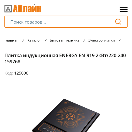
Для клиентов всех банков
Главная
/
Каталог
/
Бытовая техника
/
Электроплитки
/
Плит
Разбейте
Плитка индукционная ENERGY EN-919 2кВт/220-240
оплату
на части
159768
без переплат
Код:
125006
График платежей
Сегодня
25
%