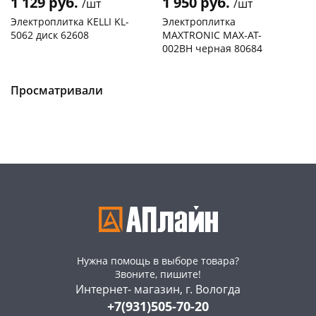
1 129 руб.
1 950 руб.
/шт
/шт
Электроплитка KELLI KL-
Электроплитка
5062 диск 62608
MAXTRONIC MAX-AT-
002BH черная 80684
Конева, 36
1 шт
Пошехонское ш, 18
1 шт
Пошехонское ш, 18
2 шт
Код товара
50209
Просматривали
Код товара
469258
Нужна помощь в выборе товара?
Звоните, пишите!
Интернет- магазин, г. Вологда
+7(931)505-70-20