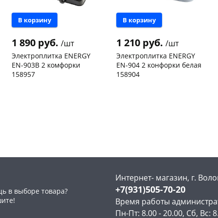
В корзину
В корзину
1 890 руб.
1 210 руб.
/шт
/шт
Электроплитка ENERGY
Электроплитка ENERGY
EN-903B 2 комфорки
EN-904 2 конфорки белая
раз в 2 недели
158957
158904
Чернышевского,
1
Чернышевского,
1
147а
шт
147а
шт
Код товара
14949
Код товара
125028
Интернет- магазин, г. Воло
+7(931)505-70-20
ь в выборе товара?
шите!
Время работы администра
Пн-Пт: 8.00 - 20.00, Сб, Вс: 8