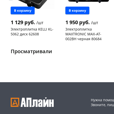
В корзину
В корзину
1 129 руб.
1 950 руб.
/шт
/шт
Электроплитка KELLI KL-
Электроплитка
5062 диск 62608
MAXTRONIC MAX-AT-
002BH черная 80684
Конева, 36
1 шт
Пошехонское ш, 18
1 шт
Пошехонское ш, 18
2 шт
Просматривали
Код товара
50209
Код товара
469258
Нужна помощ
Звоните, пи