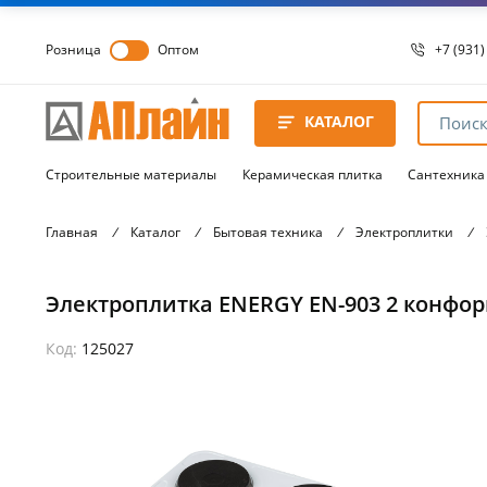
Розница
Оптом
+7 (931)
+7 (931)
8 8172 
КАТАЛОГ
8 8172 
8 8172 
Строительные материалы
Керамическая плитка
Сантехника
Главная
/
Каталог
/
Бытовая техника
/
Электроплитки
/
Электроплитка ENERGY EN-903 2 конфор
Код:
125027