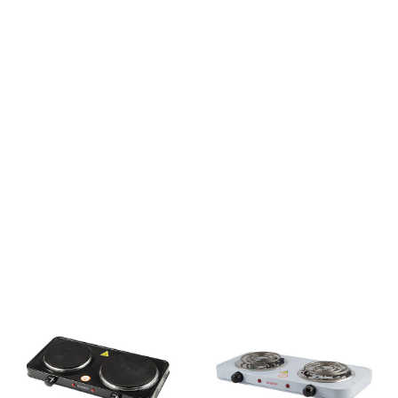
Оставшиеся
75
% будут
списываться
с вашей карты
по
25
%
каждые 2 недели
Подробнее
об оплате Плайтом
25
раз в 2
Остались вопросы?
недели
8 800 302-02-51
plait.ru