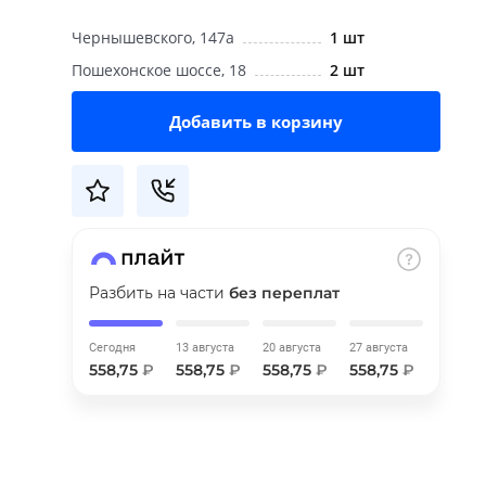
Чернышевского, 147а
1 шт
Пошехонское шоссе, 18
2 шт
Добавить в корзину
Разбить на части
без переплат
Сегодня
13 августа
20 августа
27 августа
558,75
₽
558,75
₽
558,75
₽
558,75
₽