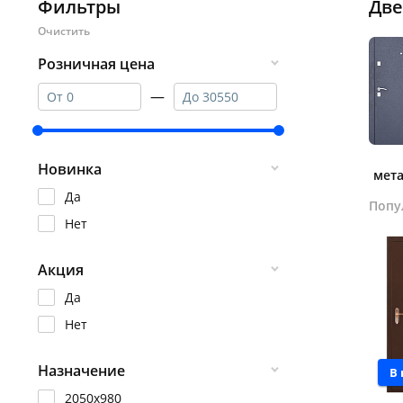
Фильтры
Две
Розничная цена
—
Новинка
мет
Да
Попу
Нет
Акция
Да
Нет
Назначение
В
2050х980