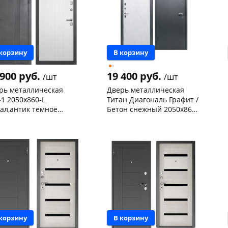
 корзину
В корзину
 900 руб.
19 400 руб.
/шт
/шт
рь металлическая
Дверь металлическая
-1 2050х860-L
Титан Диагональ Графит /
ал,антик темное
Бетон снежный 2050х860-
ебро/ пан меламин,
L левая
нышевского,
1
Чернышевского,
2
еный дуб,левая
ад
шт
склад
шт
Чернышевского,
1
 товара
468530
147а
шт
Код товара
463749
 корзину
В корзину