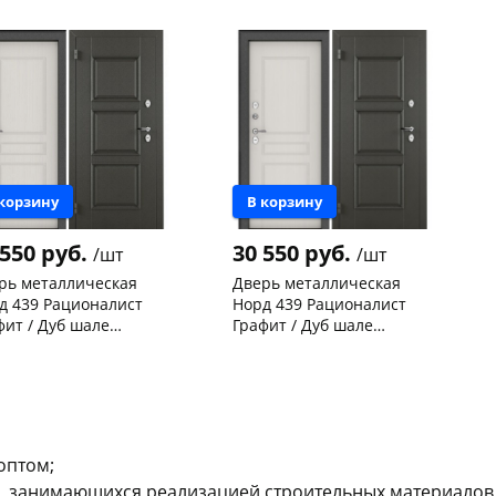
вая
левая
склад
шт
 товара
117924
Код товара
117923
 корзину
В корзину
 550 руб.
30 550 руб.
/шт
/шт
рь металлическая
Дверь металлическая
д 439 Рационалист
Норд 439 Рационалист
фит / Дуб шале
Графит / Дуб шале
жный (терморазрыв)
снежный (терморазрыв)
нышевского,
1
Чернышевского,
1
0х880-L левая
2050х880-R правая
ад
шт
147а
шт
ева, 36
1 шт
Код товара
124736
 товара
24219
оптом;
 занимающихся реализацией строительных материалов 