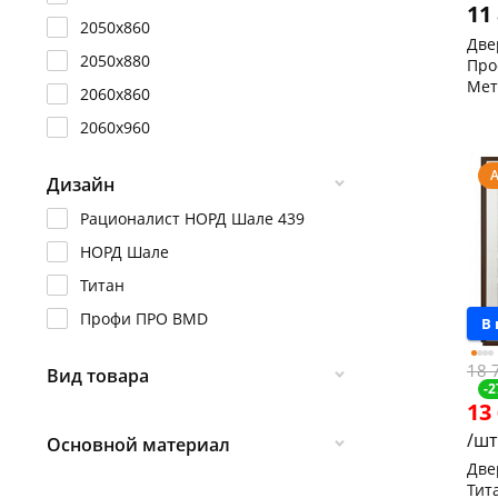
11
2050х860
Две
2050х880
Про
Мет
2060х860
206
Чер
2060х960
скл
Кон
Код
Дизайн
Рационалист НОРД Шале 439
НОРД Шале
Титан
Профи ПРО BMD
В
18 
Вид товара
-2
13
Левая
/шт
Основной материал
Правая
Две
Металл / Металл
Тит