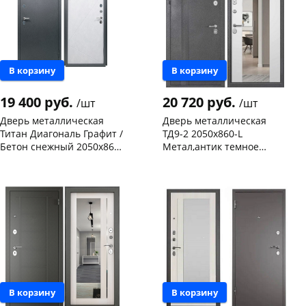
В корзину
В корзину
19 400 руб.
20 720 руб.
/шт
/шт
Дверь металлическая
Дверь металлическая
Титан Диагональ Графит /
ТД9-2 2050х860-L
Бетон снежный 2050х860-
Метал,антик темное
R правая
серебро/ зеркало,
Конева, 36
1 шт
Чернышевского,
1
беленый дуб,левая
склад
шт
Код товара
463751
Код товара
468532
В корзину
В корзину