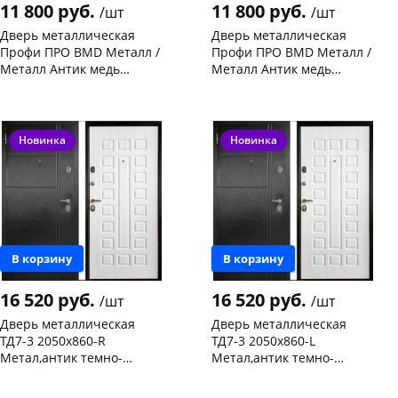
11 800 руб.
11 800 руб.
/шт
/шт
Дверь металлическая
Дверь металлическая
Профи ПРО BMD Металл /
Профи ПРО BMD Металл /
Металл Антик медь
Металл Антик медь
2060х960-L левая
2060х860-R правая
Чернышевского,
2
Чернышевского,
2
склад
шт
склад
шт
Конева, 36
1 шт
Чернышевского,
1
147а
шт
Код товара
103079
Новинка
Новинка
Код товара
103083
В корзину
В корзину
16 520 руб.
16 520 руб.
/шт
/шт
Дверь металлическая
Дверь металлическая
ТД7-3 2050х860-R
ТД7-3 2050х860-L
Метал,антик темно-
Метал,антик темно-
коричневый/ пан МДФ,
коричневый/ пан МДФ,
Чернышевского,
1
Чернышевского,
1
беленый дуб, правая
беленый дуб,левая
147а
шт
147а
шт