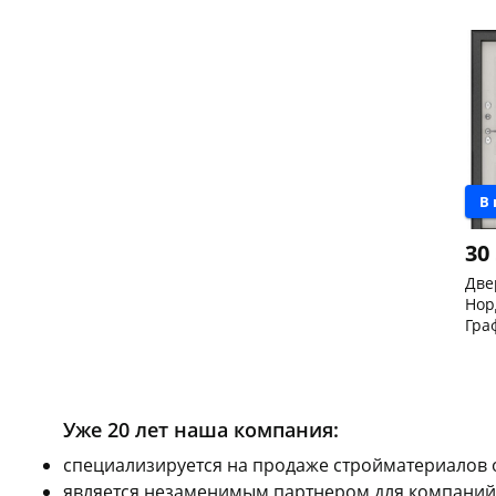
пра
Код
В
30
Две
Нор
Гра
сне
Чер
205
скл
Кон
Код
Уже 20 лет наша компания:
cпециализируется на продаже стройматериалов 
является незаменимым партнером для компаний,