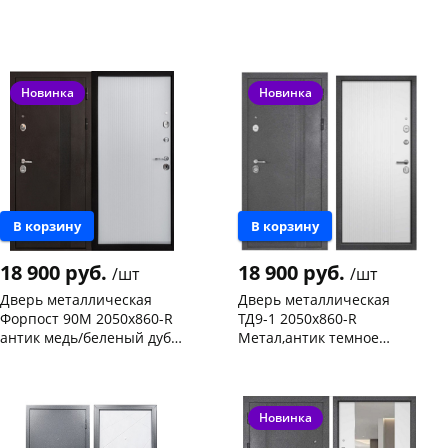
Конева, 36
1 шт
Конева, 36
1 шт
Код товара
468527
Код товара
468526
Новинка
Новинка
В корзину
В корзину
18 900 руб.
18 900 руб.
/шт
/шт
Дверь металлическая
Дверь металлическая
Форпост 90М 2050х860-R
ТД9-1 2050х860-R
антик медь/беленый дуб,
Метал,антик темное
правая
серебро/ пан меламин,
Чернышевского,
1
Чернышевского,
1
беленый дуб, правая
склад
шт
147а
шт
Чернышевского,
1
Код товара
468531
147а
шт
Новинка
Код товара
468535