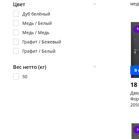
мед
Цвет
МДФ
бел
Чер
Металл / МДФ
Дуб белёный
пра
скл
Чер
Медь / Белый
147
Кон
Медь / Медь
Код
Графит / Бежевый
Графит / Белый
Вес нетто (кг)
В
50
18
Две
Фор
205
пра
Чер
скл
Код