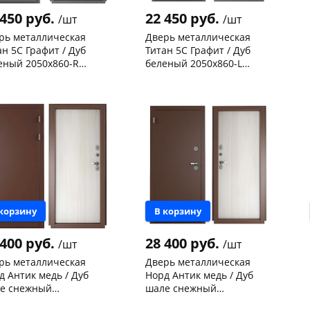
 450 руб.
22 450 руб.
/шт
/шт
рь металлическая
Дверь металлическая
ан 5С Графит / Дуб
Титан 5С Графит / Дуб
еный 2050х860-R
беленый 2050х860-L
вая
левая
нышевского,
1
Чернышевского,
2
а
шт
склад
шт
ева, 36
1 шт
Чернышевского,
1
147а
шт
 товара
114998
Конева, 36
1 шт
Код товара
114997
 корзину
В корзину
 400 руб.
28 400 руб.
/шт
/шт
рь металлическая
Дверь металлическая
д Антик медь / Дуб
Норд Антик медь / Дуб
е снежный
шале снежный
рморазрыв) 2050х880-R
(терморазрыв) 2050х880-L
ева, 36
1 шт
Чернышевского,
2