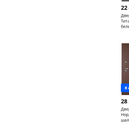
22
Две
Тит
бел
пра
Чер
147
Кон
Код
В
28
Две
Нор
шал
(те
Кон