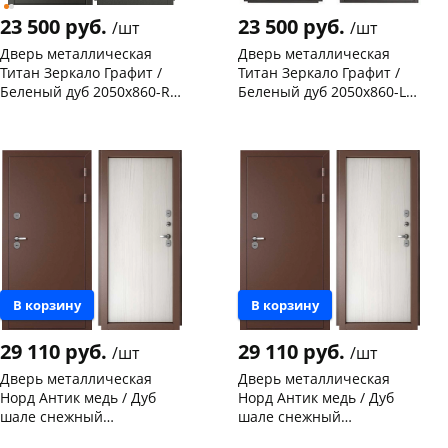
23 500 руб.
23 500 руб.
/шт
/шт
Дверь металлическая
Дверь металлическая
Титан Зеркало Графит /
Титан Зеркало Графит /
Беленый дуб 2050х860-R
Беленый дуб 2050х860-L
правая
левая
Чернышевского,
2
Чернышевского,
1
склад
шт
склад
шт
Конева, 36
1 шт
Чернышевского,
1
147а
шт
Код товара
116169
Конева, 36
2 шт
Код товара
116168
В корзину
В корзину
29 110 руб.
29 110 руб.
/шт
/шт
Дверь металлическая
Дверь металлическая
Норд Антик медь / Дуб
Норд Антик медь / Дуб
шале снежный
шале снежный
(терморазрыв) 2050х980-R
(терморазрыв) 2050х980-L
Чернышевского,
2
Чернышевского,
1