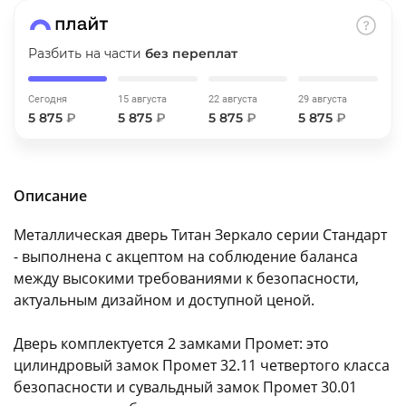
об оплате Плайтом
Разбить на части
без переплат
Сегодня
15 августа
22 августа
29 августа
Остались вопросы?
25
5 875
₽
5 875
₽
5 875
₽
5 875
₽
8 800 302-02-51
plait.ru
раз в 2
недели
Описание
Металлическая дверь Титан Зеркало серии Стандарт
- выполнена с акцептом на соблюдение баланса
между высокими требованиями к безопасности,
актуальным дизайном и доступной ценой.
Дверь комплектуется 2 замками Промет: это
цилиндровый замок Промет 32.11 четвертого класса
безопасности и сувальдный замок Промет 30.01