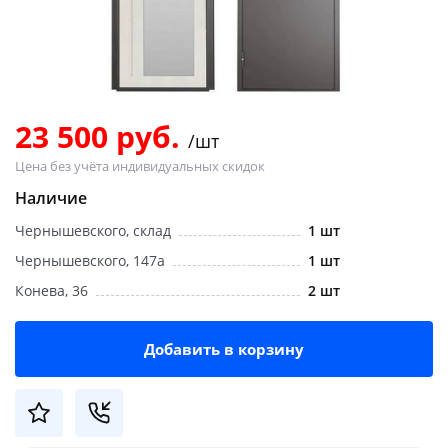
Добавляйте товары
в корзину
Оплачивайте сегодня только
23 500 руб.
/шт
25
% картой любого банка
Цена без учёта индивидуальных скидок
Наличие
Получайте товар
Чернышевского, склад
1 шт
выбранный способом
Чернышевского, 147а
1 шт
Конева, 36
2 шт
Оставшиеся
75
% будут
списываться
с вашей карты
по
25
%
каждые 2 недели
Добавить в корзину
Подробнее