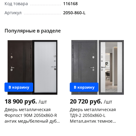
Код товара
116168
Артикул
2050-860-L
Популярные в разделе
Новинка
Новинка
В корзину
В корзину
18 900 руб.
20 720 руб.
/шт
/шт
Дверь металлическая
Дверь металлическая
Форпост 90М 2050х860-R
ТД9-2 2050х860-L
антик медь/беленый дуб,
Метал,антик темное
правая
серебро/ зеркало,
Чернышевского,
1
Чернышевского,
1
беленый дуб,левая
склад
шт
склад
шт