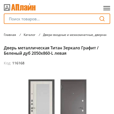
Для клиентов всех банков
Главная
/
Каталог
/
Двери входные и межкомнатные, дверная фу
Разбейте
Дверь металлическая Титан Зеркало Графит /
оплату
на части
Беленый дуб 2050х860-L левая
без переплат
Код:
116168
График платежей
Сегодня
25
%