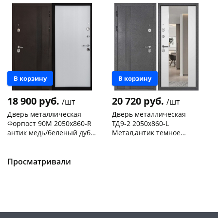
Новинка
Новинка
В корзину
В корзину
18 900 руб.
20 720 руб.
/шт
/шт
Дверь металлическая
Дверь металлическая
Форпост 90М 2050х860-R
ТД9-2 2050х860-L
антик медь/беленый дуб,
Метал,антик темное
правая
серебро/ зеркало,
Чернышевского,
1
Чернышевского,
1
беленый дуб,левая
склад
шт
склад
шт
Чернышевского,
1
Просматривали
Код товара
468532
147а
шт
Код товара
468535