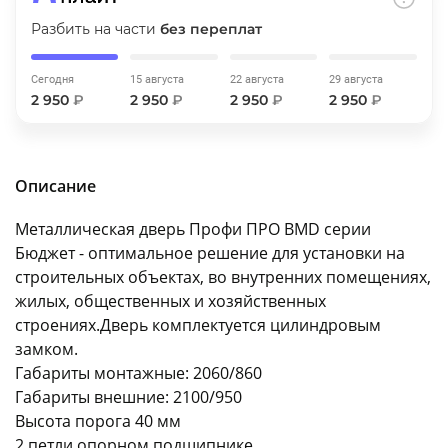
об оплате Плайтом
Разбить на части
без переплат
Сегодня
15 августа
22 августа
29 августа
2 950
₽
2 950
₽
2 950
₽
2 950
₽
Остались вопросы?
25
8 800 302-02-51
plait.ru
раз в 2
Описание
недели
Металлическая дверь Профи ПРО BMD серии
Бюджет - оптимальное решение для установки на
строительных объектах, во внутренних помещениях,
жилых, общественных и хозяйственных
строениях.Дверь комплектуется цилиндровым
замком.
Габариты монтажные: 2060/860
Габариты внешние: 2100/950
Высота порога 40 мм
2 петли опорном подшипнике