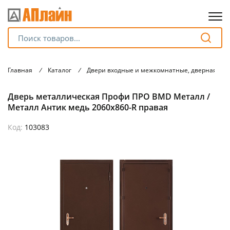
Для клиентов всех банков
Главная
/
Каталог
/
Двери входные и межкомнатные, дверная фу
Разбейте
Дверь металлическая Профи ПРО BMD Металл /
оплату
на части
Металл Антик медь 2060х860-R правая
без переплат
Код:
103083
График платежей
Сегодня
25
%