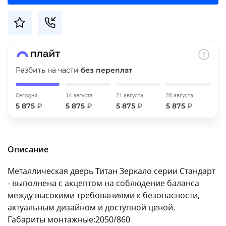
об оплате Плайтом
Остались вопросы?
25
Разбить на части
без переплат
8 800 302-02-51
plait.ru
раз в 2
Сегодня
14 августа
21 августа
28 августа
недели
5 875
₽
5 875
₽
5 875
₽
5 875
₽
Описание
Металлическая дверь Титан Зеркало серии Стандарт
- выполнена с акцептом на соблюдение баланса
между высокими требованиями к безопасности,
актуальным дизайном и доступной ценой.
Габариты монтажные:2050/860