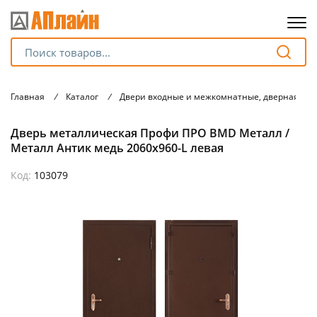
Для клиентов всех банков
Главная
/
Каталог
/
Двери входные и межкомнатные, дверная фу
Разбейте
Дверь металлическая Профи ПРО BMD Металл /
оплату
на части
Металл Антик медь 2060х960-L левая
без переплат
Код:
103079
График платежей
Сегодня
25
%