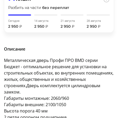
об оплате Плайтом
Разбить на части
без переплат
Сегодня
14 августа
21 августа
28 августа
2 950
₽
2 950
₽
2 950
₽
2 950
₽
Остались вопросы?
25
8 800 302-02-51
plait.ru
раз в 2
Описание
недели
Металлическая дверь Профи ПРО BMD серии
Бюджет - оптимальное решение для установки на
строительных объектах, во внутренних помещениях,
жилых, общественных и хозяйственных
строениях.Дверь комплектуется цилиндровым
замком.
Габариты монтажные: 2060/960
Габариты внешние: 2100/1050
Высота порога 40 мм
2 петли опорном подшипнике