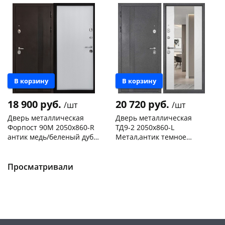
Новинка
Новинка
В корзину
В корзину
18 900 руб.
20 720 руб.
/шт
/шт
Дверь металлическая
Дверь металлическая
Форпост 90М 2050х860-R
ТД9-2 2050х860-L
антик медь/беленый дуб,
Метал,антик темное
правая
серебро/ зеркало,
Чернышевского,
1
Чернышевского,
1
беленый дуб,левая
склад
шт
склад
шт
Чернышевского,
1
Просматривали
Код товара
468532
147а
шт
Код товара
468535