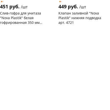
451 руб.
449 руб.
/шт
/шт
Слив-гофра для унитаза
Клапан заливной "Nova
"Nova Plastik" белая
Plastik" нижняя подводка
гофрированная 350 мм
арт. 4721
(выпуск 110 мм) арт. 7013
Чернышевского,
4
Чернышевского,
3
склад
шт
склад
шт
Чернышевского,
6
Чернышевского,
2
147а
шт
147а
шт
Конева, 36
6 шт
Конева, 36
3 шт
Пошехонское ш, 18
4 шт
Пошехонское ш, 18
1 шт
Код товара
128957
Код товара
128943