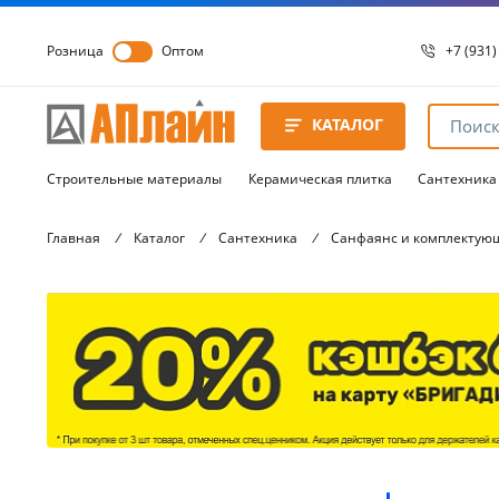
Розница
Оптом
+7 (931)
+7 (931)
8 8172 
КАТАЛОГ
8 8172 
8 8172 
Строительные материалы
Керамическая плитка
Сантехника
Главная
/
Каталог
/
Сантехника
/
Санфаянс и комплектую