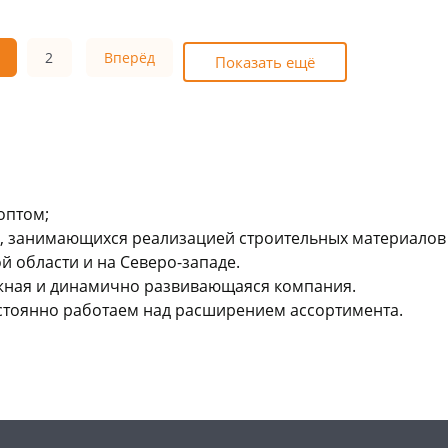
ад
шт
склад
шт
нышевского,
5
Чернышевского,
17
а
шт
147а
шт
2
Вперёд
ева, 36
3 шт
Конева, 36
16 шт
Показать ещё
ехонское ш, 18
2 шт
Пошехонское ш, 18
4 шт
 товара
131210
Код товара
77111
оптом;
 занимающихся реализацией строительных материалов 
 области и на Северо-западе.
ежная и динамично развивающаяся компания.
стоянно работаем над расширением ассортимента.