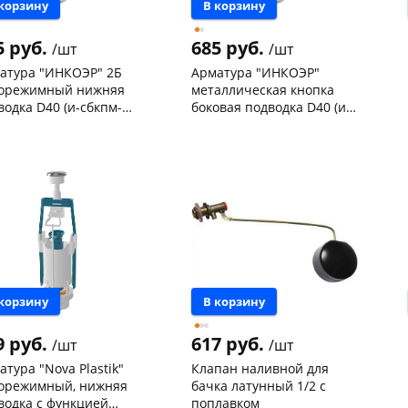
plait.ru
 корзину
В корзину
5 руб.
685 руб.
/шт
/шт
атура "ИНКОЭР" 2Б
Арматура "ИНКОЭР"
орежимный нижняя
металлическая кнопка
водка D40 (и-сбкпм-
боковая подводка D40 (и-
Нрф-а-в) /727,434/
сб1-бпрН-а-в) /734/
нышевского,
29
Чернышевского,
11
ад
шт
склад
шт
нышевского,
3
Чернышевского,
3
а
шт
147а
шт
ева, 36
3 шт
Конева, 36
1 шт
ехонское ш, 18
1 шт
Пошехонское ш, 18
2 шт
раз в 2 недели
 товара
52364
Код товара
34817
 корзину
В корзину
9 руб.
617 руб.
/шт
/шт
атура "Nova Plastik"
Клапан наливной для
орежимный, нижняя
бачка латунный 1/2 с
водка с функцией
поплавком