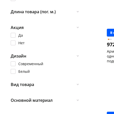
Длина товара (пог. м.)
0.13
Акция
В
Да
Нет
97
Арм
Дизайн
одн
под
Современный
кно
Чер
скл
Белый
Чер
147
Пош
Вид товара
Код
Отвод
Основной материал
Соединитель
Манжета для унитаза
Пластик