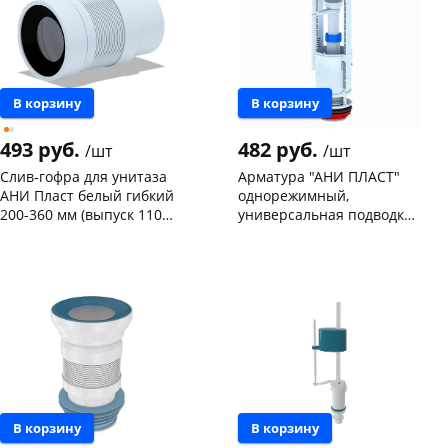
В корзину
В корзину
493 руб.
482 руб.
/шт
/шт
Слив-гофра для унитаза
Арматура "АНИ ПЛАСТ"
АНИ Пласт белый гибкий
однорежимный,
200-360 мм (выпуск 110
универсальная подводка
мм) K821
с метал. кнопкой
Чернышевского,
11
Чернышевского,
29
WC7030М (964)
склад
шт
склад
шт
Чернышевского,
9
Чернышевского,
3
147а
шт
147а
шт
Конева, 36
6 шт
Конева, 36
7 шт
Пошехонское ш, 18
5 шт
Код товара
76648
Код товара
81056
В корзину
В корзину