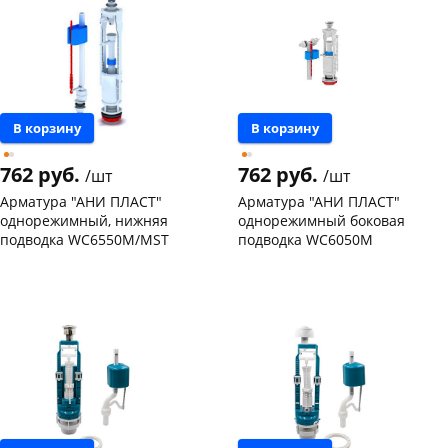
Конева, 36
2 шт
Пошехонское ш, 18
3 шт
Код товара
131212
В корзину
В корзину
762 руб.
762 руб.
/шт
/шт
Арматура "АНИ ПЛАСТ"
Арматура "АНИ ПЛАСТ"
однорежимный, нижняя
однорежимный боковая
подводка WC6550М/MST
подводка WC6050M
Чернышевского,
20
Чернышевского,
11
склад
шт
склад
шт
Чернышевского,
6
Чернышевского,
3
147а
шт
147а
шт
Конева, 36
6 шт
Конева, 36
2 шт
Пошехонское ш, 18
3 шт
Пошехонское ш, 18
1 шт
Код товара
76647
Код товара
74774