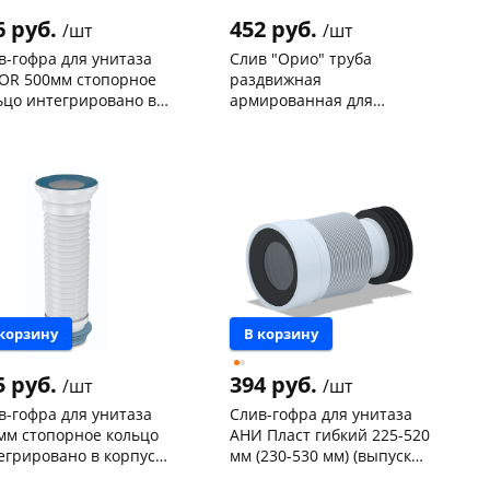
6 руб.
452 руб.
/шт
/шт
в-гофра для унитаза
Слив "Орио" труба
OR 500мм стопорное
раздвижная
ьцо интегрировано в
армированная для
пус G701-2
унитаза арт.С-999/C-999Р
нышевского,
3
Чернышевского,
10
а
шт
склад
шт
ева, 36
4 шт
Чернышевского,
6
147а
шт
ехонское ш, 18
2 шт
Конева, 36
2 шт
 товара
131211
Пошехонское ш, 18
6 шт
Код товара
99267
 корзину
В корзину
5 руб.
394 руб.
/шт
/шт
в-гофра для унитаза
Слив-гофра для унитаза
мм стопорное кольцо
АНИ Пласт гибкий 225-520
егрировано в корпус
мм (230-530 мм) (выпуск
1-3 ZEGOR
110 мм) K828
нышевского,
4
Чернышевского,
33