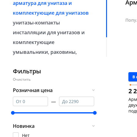
Арм
арматура для унитаза и
комплектующие для унитазов
Попу
унитазы-компакты
инсталляции для унитазов и
комплектующие
умывальники, раковины,
пьедесталы
Фильтры
сиденья для унитазов
В
санфаянс под заказ
2 
Розничная цена
Арм
—
дву
под
01K
Чер
147
Новинка
Пош
Код
Нет