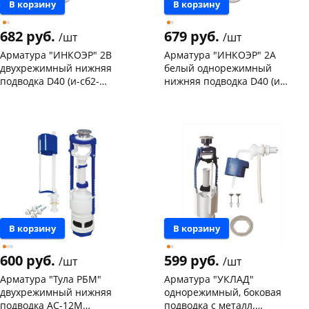
В корзину
В корзину
682 руб.
679 руб.
/шт
/шт
Арматура "ИНКОЭР" 2В
Арматура "ИНКОЭР" 2А
двухрежимный нижняя
белый однорежимный
подводка D40 (и-сб2-
нижняя подводка D40 (и-
нпрНрф-аа-в) /765, 758/
сбкпм-нпрНрф-б-в) /106/
Чернышевского,
10
Чернышевского,
28
склад
шт
склад
шт
Чернышевского,
4
Чернышевского,
5
147а
шт
147а
шт
Конева, 36
3 шт
Конева, 36
3 шт
Пошехонское ш, 18
3 шт
Пошехонское ш, 18
3 шт
Код товара
32631
Код товара
32630
В корзину
В корзину
600 руб.
599 руб.
/шт
/шт
Арматура "Тула РБМ"
Арматура "УКЛАД"
двухрежимный нижняя
однорежимный, боковая
подводка АС-12М
подводка с металл.