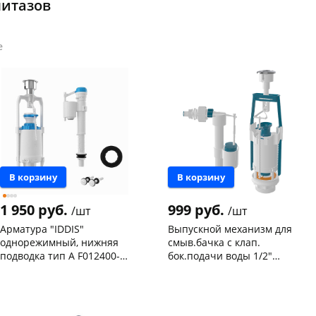
нитазов
е
В корзину
В корзину
1 950 руб.
999 руб.
/шт
/шт
Арматура "IDDIS"
Выпускной механизм для
однорежимный, нижняя
смыв.бачка с клап.
подводка тип А F012400-
бок.подачи воды 1/2"
0004
материал мембр. силикон
Чернышевского,
2
Чернышевского,
6
SA436-6 ZEGOR
147а
шт
склад
шт
Пошехонское ш, 18
2 шт
Чернышевского,
5
147а
шт
Код товара
467326