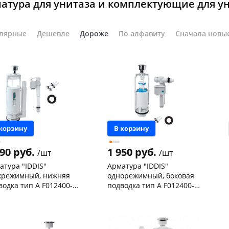
атура для унитаза и комплектующие для у
на части
без переплат
лярные
Дешевле
Дороже
По алфавиту
Сначала новы
График платежей
Сегодня
25
%
 корзину
В корзину
290 руб.
1 950 руб.
/шт
/шт
Добавляйте товары
в корзину
атура "IDDIS"
Арматура "IDDIS"
хрежимный, нижняя
однорежимный, боковая
водка тип А F012400-
подводка тип А F012400-
Оплачивайте сегодня только
0005
нышевского,
2
Чернышевского,
2
25
% картой любого банка
а
шт
склад
шт
ехонское ш, 18
2 шт
Чернышевского,
2
147а
шт
 товара
467332