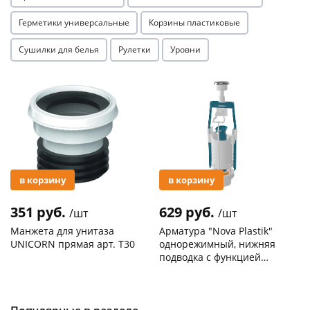
Герметики универсальные
Корзины пластиковые
Сушилки для белья
Рулетки
Уровни
Акция
Акция
в корзину
в корзину
351 руб.
629 руб.
/шт
/шт
Манжета для унитаза
Арматура "Nova Plastik"
UNICORN прямая арт. T30
однорежимный, нижняя
подводка с функцией
START-STOP арт. 4806
Код товара
30212
Код товара
129198