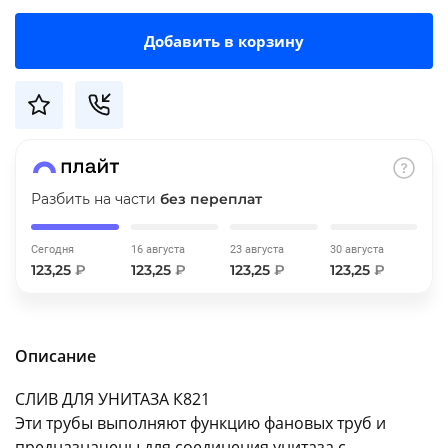
об оплате Плайтом
Добавить в корзину
Остались вопросы?
25
8 800 302-02-51
plait.ru
раз в 2
Разбить на части
без переплат
недели
Сегодня
16 августа
23 августа
30 августа
123,25
₽
123,25
₽
123,25
₽
123,25
₽
Описание
СЛИВ ДЛЯ УНИТАЗА К821
Эти трубы выполняют функцию фановых труб и
предназначены для соединения унитаза с