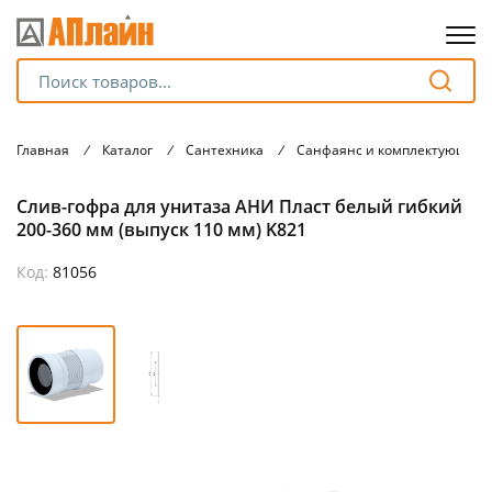
Для клиентов всех банков
Главная
/
Каталог
/
Сантехника
/
Санфаянс и комплектующие
Разбейте
Слив-гофра для унитаза АНИ Пласт белый гибкий
оплату
на части
200-360 мм (выпуск 110 мм) K821
без переплат
Код:
81056
График платежей
Сегодня
25
%