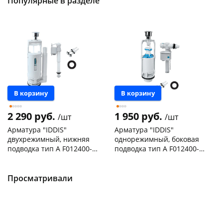
Популярные в разделе
В корзину
В корзину
2 290 руб.
1 950 руб.
/шт
/шт
Арматура "IDDIS"
Арматура "IDDIS"
двухрежимный, нижняя
однорежимный, боковая
подводка тип А F012400-
подводка тип А F012400-
01K
0005
Чернышевского,
2
Чернышевского,
2
147а
шт
склад
шт
Пошехонское ш, 18
2 шт
Чернышевского,
2
Просматривали
147а
шт
Код товара
467332
Пошехонское ш, 18
2 шт
Код товара
467331