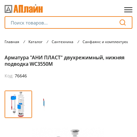
Для клиентов всех банков
Главная
/
Каталог
/
Сантехника
/
Санфаянс и комплектующие
Разбейте
Арматура "АНИ ПЛАСТ" двухрежимный, нижняя
оплату
на части
подводка WC3550M
без переплат
Код:
76646
График платежей
Сегодня
25
%