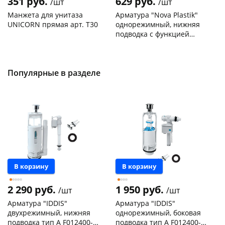
351 руб.
629 руб.
/шт
/шт
Манжета для унитаза
Арматура "Nova Plastik"
UNICORN прямая арт. T30
однорежимный, нижняя
подводка с функцией
START-STOP арт. 4806
Код товара
30212
Код товара
129198
Популярные в разделе
В корзину
В корзину
2 290 руб.
1 950 руб.
/шт
/шт
Арматура "IDDIS"
Арматура "IDDIS"
двухрежимный, нижняя
однорежимный, боковая
подводка тип А F012400-
подводка тип А F012400-