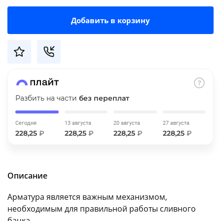
об оплате Плайтом
Добавить в корзину
Остались вопросы?
25
8 800 302-02-51
plait.ru
раз в 2
Разбить на части
без переплат
недели
Сегодня
13 августа
20 августа
27 августа
228,25
₽
228,25
₽
228,25
₽
228,25
₽
Описание
Арматура является важным механизмом,
необходимым для правильной работы сливного
бачка.