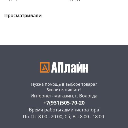
01K
0005
Чернышевского,
2
Чернышевского,
2
147а
шт
склад
шт
Пошехонское ш, 18
2 шт
Чернышевского,
2
Просматривали
147а
шт
Код товара
467332
Пошехонское ш, 18
2 шт
Код товара
467331
Нужна помощь в выборе товара?
Звоните, пишите!
Интернет- магазин, г. Вологда
+7(931)505-70-20
Время работы администратора
Пн-Пт: 8.00 - 20.00, Сб, Вс: 8.00 - 18.00