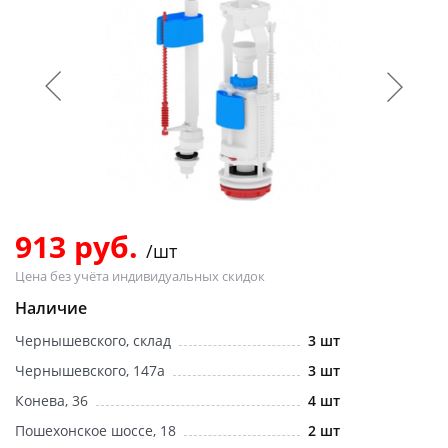
Добавляйте товары
в корзину
Оплачивайте сегодня только
25
% картой любого банка
Получайте товар
выбранный способом
913 руб.
/шт
Цена без учёта индивидуальных скидок
Оставшиеся
75
% будут
Наличие
списываться
с вашей карты
Чернышевского, склад
3 шт
по
25
%
каждые 2 недели
Чернышевского, 147а
3 шт
Конева, 36
4 шт
Пошехонское шоссе, 18
2 шт
Подробнее