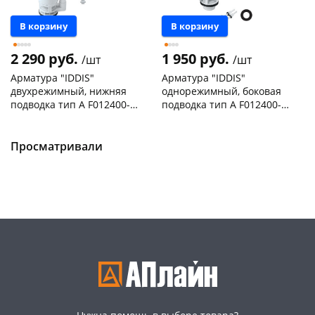
В корзину
В корзину
2 290 руб.
1 950 руб.
/шт
/шт
Арматура "IDDIS"
Арматура "IDDIS"
двухрежимный, нижняя
однорежимный, боковая
подводка тип А F012400-
подводка тип А F012400-
01K
0005
Чернышевского,
2
Чернышевского,
2
147а
шт
склад
шт
Пошехонское ш, 18
2 шт
Чернышевского,
2
Просматривали
147а
шт
Код товара
467332
Пошехонское ш, 18
2 шт
Код товара
467331