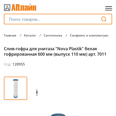
Для клиентов всех банков
Главная
/
Каталог
/
Сантехника
/
Санфаянс и комплектующие
Разбейте
Слив-гофра для унитаза "Nova Plastik" белая
оплату
на части
гофрированная 600 мм (выпуск 110 мм) арт. 7011
без переплат
Код:
128955
График платежей
Сегодня
25
%