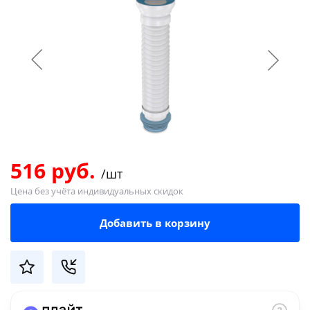
Добавляйте товары
в корзину
Оплачивайте сегодня только
25
% картой любого банка
Получайте товар
выбранный способом
516 руб.
/шт
Цена без учёта индивидуальных скидок
Оставшиеся
75
% будут
Добавить в корзину
списываться
с вашей карты
по
25
%
каждые 2 недели
Подробнее