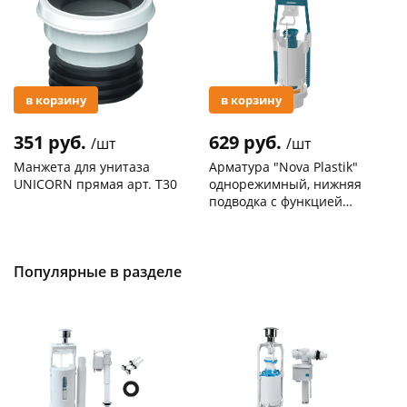
в корзину
в корзину
351 руб.
629 руб.
/шт
/шт
Манжета для унитаза
Арматура "Nova Plastik"
UNICORN прямая арт. T30
однорежимный, нижняя
подводка с функцией
START-STOP арт. 4806
Код товара
30212
Код товара
129198
Популярные в разделе