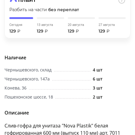
об оплате Плайтом
Разбить на части
без переплат
Сегодня
13 августа
20 августа
27 августа
129
₽
129
₽
129
₽
129
₽
Остались вопросы?
25
8 800 302-02-51
plait.ru
раз в 2
Наличие
недели
Чернышевского, склад
4 шт
Чернышевского, 147а
6 шт
Конева, 36
3 шт
Пошехонское шоссе, 18
2 шт
Описание
Слив-гофра для унитаза "Nova Plastik" белая
гофрированная 600 мм (выпуск 110 мм) арт. 7011