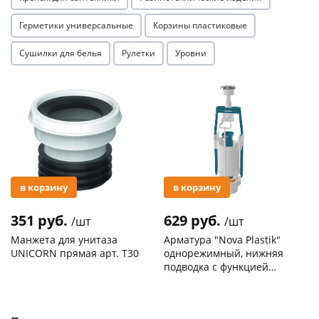
Герметики универсальные
Корзины пластиковые
Сушилки для белья
Рулетки
Уровни
Акция
Акция
в корзину
в корзину
351 руб.
629 руб.
/шт
/шт
Манжета для унитаза
Арматура "Nova Plastik"
UNICORN прямая арт. T30
однорежимный, нижняя
подводка с функцией
START-STOP арт. 4806
Код товара
30212
Код товара
129198