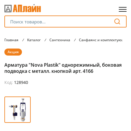
Для клиентов всех банков
Главная
/
Каталог
/
Сантехника
/
Санфаянс и комплектующие
Разбейте
Акция
оплату
на части
Арматура "Nova Plastik" однорежимный, боковая
без переплат
подводка с металл. кнопкой арт. 4166
Код:
128940
График платежей
Сегодня
25
%