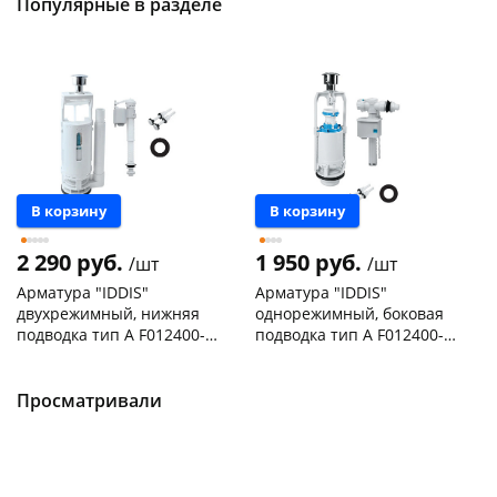
Популярные в разделе
В корзину
В корзину
2 290 руб.
1 950 руб.
/шт
/шт
Арматура "IDDIS"
Арматура "IDDIS"
двухрежимный, нижняя
однорежимный, боковая
подводка тип А F012400-
подводка тип А F012400-
01K
0005
Чернышевского,
2
Чернышевского,
2
147а
шт
склад
шт
Пошехонское ш, 18
2 шт
Чернышевского,
2
Просматривали
147а
шт
Код товара
467332
Пошехонское ш, 18
2 шт
Код товара
467331