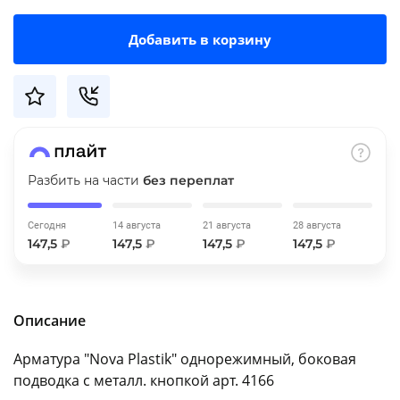
об оплате Плайтом
Добавить в корзину
Остались вопросы?
25
8 800 302-02-51
plait.ru
раз в 2
недели
Разбить на части
без переплат
Сегодня
14 августа
21 августа
28 августа
147,5
₽
147,5
₽
147,5
₽
147,5
₽
Описание
Арматура "Nova Plastik" однорежимный, боковая
подводка с металл. кнопкой арт. 4166