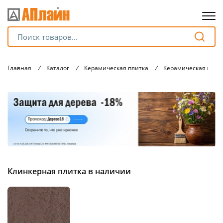
Для клиентов всех банков
Главная
/
Каталог
/
Керамическая плитка
/
Керамическая плит
Разбейте
оплату
на части
без переплат
График платежей
Клинкерная плитка в наличии
Сегодня
25
%