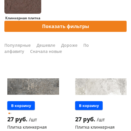
Добавляйте товары
в корзину
Клинкерная плитка
Показать фильтры
Оплачивайте сегодня только
25
% картой любого банка
Популярные
Дешевле
Дороже
По
алфавиту
Сначала новые
Получайте товар
выбранный способом
Оставшиеся
75
% будут
списываться
с вашей карты
по
25
%
каждые 2 недели
В корзину
В корзину
27 руб.
27 руб.
/шт
/шт
Плитка клинкерная
Плитка клинкерная
Подробнее