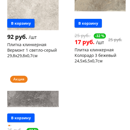
18
шт
Код товара
6418
В корзину
В корзину
25 руб.
92 руб.
-32 %
/шт
25 руб.
17 руб.
/шт
раз в 2 недели
Плитка клинкерная
Плитка клинкерная
Вермонт 1 светло-серый
Колорадо 3 бежевый
29,8х29,8х0,7см
24,5х6,5х0,7см
Чернышевского,
113
склад
шт
Чернышевского,
242
Чернышевского,
1
147а
шт
147а
шт
Код товара
6428
Акция
Код товара
6646
В корзину
25 руб.