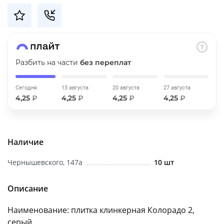
об оплате Плайтом
Остались вопросы?
Разбить на части
без переплат
25
8 800 302-02-51
plait.ru
раз в 2
Сегодня
13 августа
20 августа
27 августа
4,25
₽
4,25
₽
4,25
₽
4,25
₽
недели
Наличие
Чернышевского, 147а
10 шт
Описание
Наименование: плитка клинкерная Колорадо 2,
серый