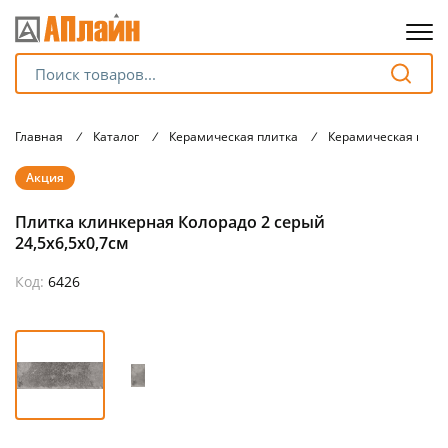
Для клиентов всех банков
Главная
/
Каталог
/
Керамическая плитка
/
Керамическая плит
Разбейте
Акция
оплату
на части
Плитка клинкерная Колорадо 2 серый
без переплат
24,5х6,5х0,7см
Код:
6426
График платежей
Сегодня
25
%