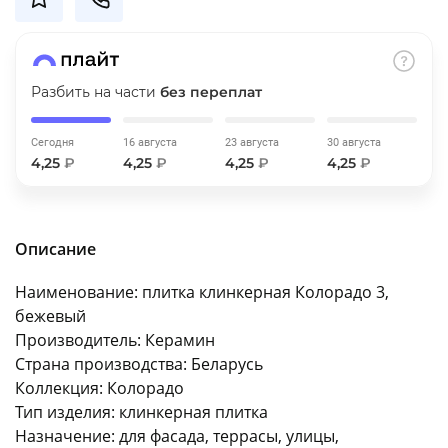
об оплате Плайтом
Разбить на части
без переплат
Остались вопросы?
25
8 800 302-02-51
Сегодня
16 августа
23 августа
30 августа
4,25
₽
4,25
₽
4,25
₽
4,25
₽
plait.ru
раз в 2
недели
Описание
Наименование: плитка клинкерная Колорадо 3,
бежевый
Производитель: Керамин
Страна производства: Беларусь
Коллекция: Колорадо
Тип изделия: клинкерная плитка
Назначение: для фасада, террасы, улицы,