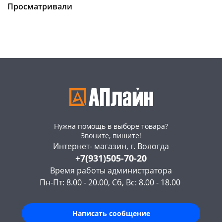
Чернышевского,
335
Чернышевского,
301
Просматривали
147а
шт
147а
шт
Конева, 36
374 шт
Конева, 36
248 шт
Пошехонское ш,
284
Пошехонское ш,
209
18
шт
18
шт
Код товара
6417
Код товара
6427
Нужна помощь в выборе товара?
Звоните, пишите!
Интернет- магазин, г. Вологда
+7(931)505-70-20
Время работы администратора
Пн-Пт: 8.00 - 20.00, Сб, Вс: 8.00 - 18.00
Написать сообщение