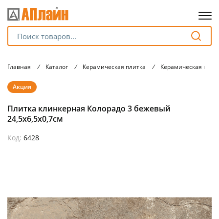
Для клиентов всех банков
Главная
/
Каталог
/
Керамическая плитка
/
Керамическая плит
Разбейте
Акция
оплату
на части
Плитка клинкерная Колорадо 3 бежевый
без переплат
24,5х6,5х0,7см
Код:
6428
График платежей
Сегодня
25
%