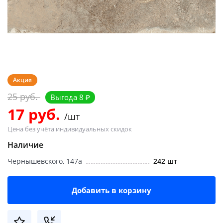
Добавляйте товары
в корзину
Оплачивайте сегодня только
25
% картой любого банка
Акция
25 руб.
Выгода 8 ₽
Получайте товар
17 руб.
/шт
выбранный способом
Цена без учёта индивидуальных скидок
Наличие
Оставшиеся
75
% будут
Чернышевского, 147а
242 шт
списываться
с вашей карты
по
25
%
каждые 2 недели
Добавить в корзину
Подробнее