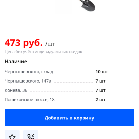
Добавляйте товары
в корзину
Оплачивайте сегодня только
473 руб.
/шт
25
% картой любого банка
Цена без учёта индивидуальных скидок
Наличие
Получайте товар
Чернышевского, склад
10 шт
выбранный способом
Чернышевского, 147а
7 шт
Конева, 36
7 шт
Оставшиеся
75
% будут
Пошехонское шоссе, 18
2 шт
списываться
с вашей карты
по
25
%
каждые 2 недели
Добавить в корзину
Подробнее