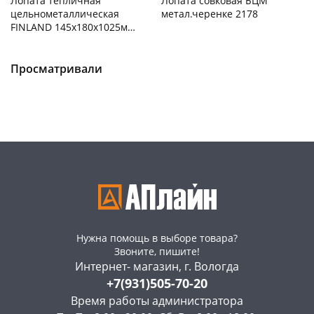
Лопата тепличная
Лопата совковая БЦМ
цельнометаллическая
метал.черенке 2178
FINLAND 145х180х1025мм
2528
Чернышевского,
4
Чернышевского,
9
147а
шт
склад
шт
Конева, 36
5 шт
Чернышевского,
5
Просматривали
147а
шт
Пошехонское ш, 18
4 шт
Конева, 36
5 шт
Код товара
468219
Пошехонское ш, 18
5 шт
Код товара
466389
Нужна помощь в выборе товара?
Звоните, пишите!
Интернет- магазин, г. Вологда
+7(931)505-70-20
Время работы администратора