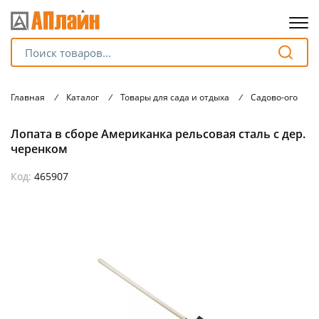
Для клиентов всех банков
Главная
/
Каталог
/
Товары для сада и отдыха
/
Садово-огород
Разбейте
Лопата в сборе Американка рельсовая сталь с дер.
оплату
на части
черенком
без переплат
Код:
465907
График платежей
Сегодня
25
%