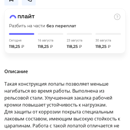
об оплате Плайтом
Разбить на части
без переплат
Остались вопросы?
25
Сегодня
16 августа
23 августа
30 августа
8 800 302-02-51
118,25
₽
118,25
₽
118,25
₽
118,25
₽
plait.ru
раз в 2
недели
Описание
Такая конструкция лопаты позволяет меньше
нагибаться во время работы. Выполнена из
рельсовой стали. Улучшенная закалка рабочей
кромки повышает устойчивость к нагрузкам.
Для защиты от коррозии покрыта специальным
лаковым составом, имеющим высокую стойкость к
царапинам. Работа с такой лопатой отличается не