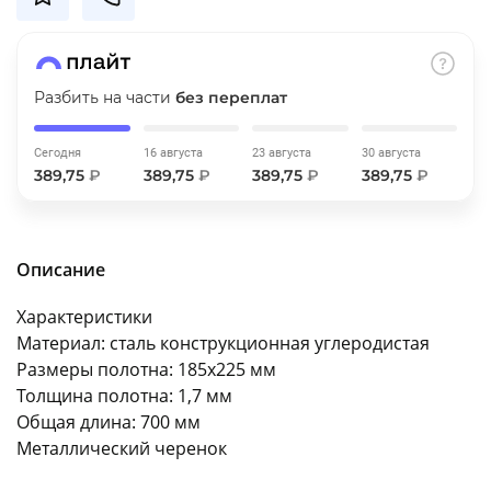
об оплате Плайтом
Разбить на части
без переплат
Остались вопросы?
25
Сегодня
16 августа
23 августа
30 августа
8 800 302-02-51
389,75
₽
389,75
₽
389,75
₽
389,75
₽
plait.ru
раз в 2
недели
Описание
Характеристики
Материал: сталь конструкционная углеродистая
Размеры полотна: 185х225 мм
Толщина полотна: 1,7 мм
Общая длина: 700 мм
Металлический черенок