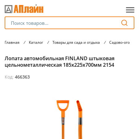
Для клиентов всех банков
Главная
/
Каталог
/
Товары для сада и отдыха
/
Садово-огород
Разбейте
Лопата автомобильная FINLAND штыковая
оплату
на части
цельнометаллическая 185х225х700мм 2154
без переплат
Код:
466363
График платежей
Сегодня
25
%