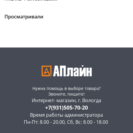
2528
Чернышевского,
4
Чернышевского,
9
147а
шт
склад
шт
Конева, 36
5 шт
Чернышевского,
5
Просматривали
147а
шт
Пошехонское ш, 18
4 шт
Конева, 36
5 шт
Код товара
468219
Пошехонское ш, 18
5 шт
Код товара
466389
Нужна помощь в выборе товара?
Звоните, пишите!
Интернет- магазин, г. Вологда
+7(931)505-70-20
Время работы администратора
Пн-Пт: 8.00 - 20.00, Сб, Вс: 8.00 - 18.00