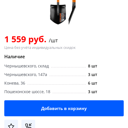
Добавляйте товары
в корзину
Оплачивайте сегодня только
1 559 руб.
/шт
25
% картой любого банка
Цена без учёта индивидуальных скидок
Наличие
Получайте товар
Чернышевского, склад
8 шт
выбранный способом
Чернышевского, 147а
3 шт
Конева, 36
6 шт
Оставшиеся
75
% будут
Пошехонское шоссе, 18
3 шт
списываться
с вашей карты
по
25
%
каждые 2 недели
Добавить в корзину
Подробнее