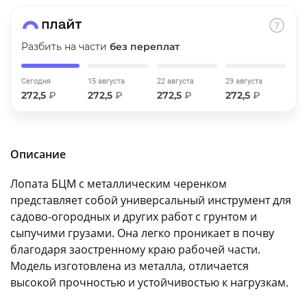
об оплате Плайтом
Разбить на части
без переплат
Сегодня
15 августа
22 августа
29 августа
Остались вопросы?
25
272,5
₽
272,5
₽
272,5
₽
272,5
₽
8 800 302-02-51
plait.ru
раз в 2
недели
Описание
Лопата БЦМ с металлическим черенком
представляет собой универсальный инструмент для
садово-огородных и других работ с грунтом и
сыпучими грузами. Она легко проникает в почву
благодаря заостренному краю рабочей части.
Модель изготовлена из металла, отличается
высокой прочностью и устойчивостью к нагрузкам.