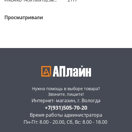
2528
Чернышевского,
4
Чернышевского,
1
147а
шт
147а
шт
Конева, 36
5 шт
Просматривали
Пошехонское ш, 18
5 шт
Пошехонское ш, 18
4 шт
Код товара
468219
Нужна помощь в выборе товара?
Звоните, пишите!
Интернет- магазин, г. Вологда
+7(931)505-70-20
Время работы администратора
Пн-Пт: 8.00 - 20.00, Сб, Вс: 8.00 - 18.00