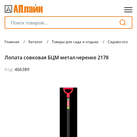
Для клиентов всех банков
Главная
/
Каталог
/
Товары для сада и отдыха
/
Садово-огород
Разбейте
Лопата совковая БЦМ метал.черенке 2178
оплату
на части
без переплат
Код:
466389
График платежей
Сегодня
25
%