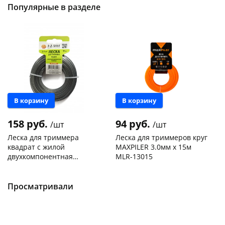
Популярные в разделе
В корзину
В корзину
158 руб.
94 руб.
/шт
/шт
Леска для триммера
Леска для триммеров круг
квадрат с жилой
MAXPILER 3.0мм х 15м
двухкомпонентная
MLR-13015
усиленная 2,4мм 15м 1-
Чернышевского,
9
Чернышевского,
4
2.sale 804890
147а
шт
склад
шт
Конева, 36
1 шт
Чернышевского,
8
Просматривали
147а
шт
Пошехонское ш, 18
6 шт
Конева, 36
5 шт
Код товара
468017
Пошехонское ш, 18
7 шт
Код товара
467221