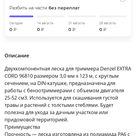
об оплате Плайтом
Разбить на части
без переплат
Сегодня
14 августа
21 августа
28 августа
0
₽
0
₽
0
₽
0
₽
Остались вопросы?
25
8 800 302-02-51
plait.ru
раз в 2
Описание
недели
Двухкомпонентная леска для триммера Denzel EXTRA
CORD 96810 размером 3,0 мм х 123 м, с круглым
сечением, на DIN-катушке, предназначена для
работы с бензотриммерами с объемом двигателя
25-52 см3. Используется для скашивания густой
травы и растений с толстыми стеблями. Будет
полезна для ухода за дачным участком или
придомовой территорией.
Преимущества
Прочность — леска изготовлена из полиамида PA6 с