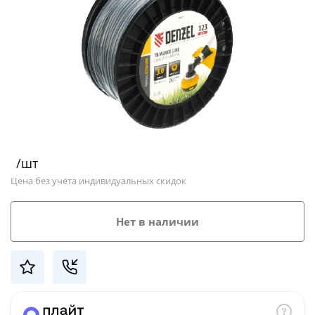
Добавляйте товары
в корзину
Оплачивайте сегодня только
25
% картой любого банка
Получайте товар
/шт
выбранный способом
Цена без учёта индивидуальных скидок
Оставшиеся
75
% будут
Нет в наличии
списываться
с вашей карты
по
25
%
каждые 2 недели
Подробнее