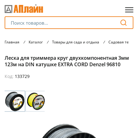
Для клиентов всех банков
Главная
/
Каталог
/
Товары для сада и отдыха
/
Садовая техник
Разбейте
Леска для триммера круг двухкомпонентная 3мм
оплату
на части
123м на DIN катушке EXTRA CORD Denzel 96810
без переплат
Код:
133729
График платежей
Сегодня
25
%