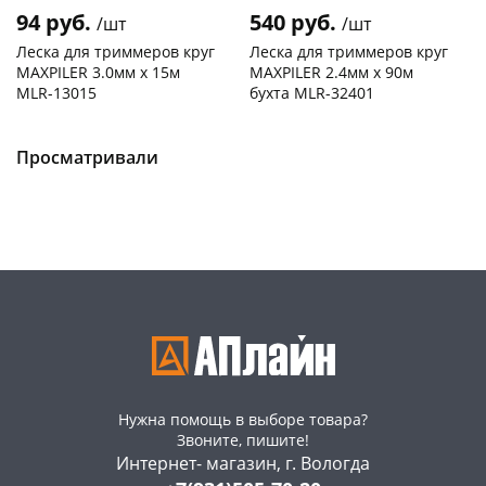
94 руб.
540 руб.
/шт
/шт
Леска для триммеров круг
Леска для триммеров круг
MAXPILER 3.0мм х 15м
MAXPILER 2.4мм х 90м
MLR-13015
бухта MLR-32401
Чернышевского,
6
Чернышевского,
26
147а
шт
склад
шт
Конева, 36
3 шт
Чернышевского,
2
Просматривали
147а
шт
Пошехонское ш, 18
6 шт
Конева, 36
2 шт
Код товара
467221
Пошехонское ш, 18
2 шт
Код товара
467218
Нужна помощь в выборе товара?
Звоните, пишите!
Интернет- магазин, г. Вологда