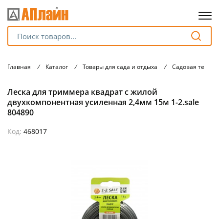
Для клиентов всех банков
Главная
/
Каталог
/
Товары для сада и отдыха
/
Садовая техник
Разбейте
Леска для триммера квадрат с жилой
оплату
на части
двухкомпонентная усиленная 2,4мм 15м 1-2.sale
без переплат
804890
Код:
468017
График платежей
Сегодня
25
%