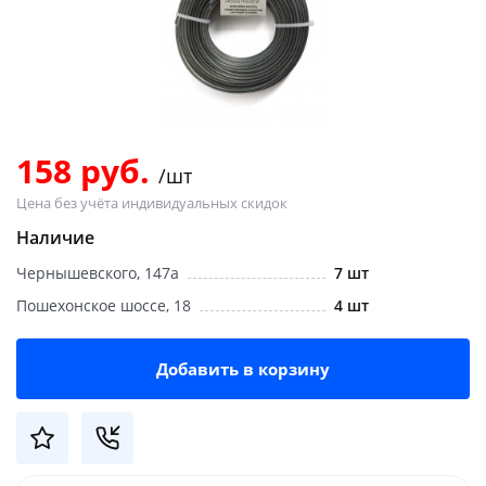
Добавляйте товары
в корзину
Оплачивайте сегодня только
25
% картой любого банка
158 руб.
/шт
Цена без учёта индивидуальных скидок
Получайте товар
Наличие
выбранный способом
Чернышевского, 147а
7 шт
Пошехонское шоссе, 18
4 шт
Оставшиеся
75
% будут
списываться
с вашей карты
Добавить в корзину
по
25
%
каждые 2 недели
Подробнее