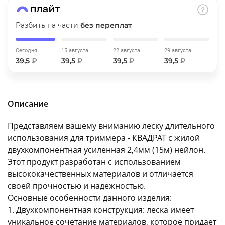
об оплате Плайтом
Разбить на части
без переплат
Сегодня
15 августа
22 августа
29 августа
39,5
₽
39,5
₽
39,5
₽
39,5
₽
Остались вопросы?
25
8 800 302-02-51
plait.ru
раз в 2
недели
Описание
Представляем вашему вниманию леску длительного
использования для триммера - КВАДРАТ с жилой
двухкомпонентная усиленная 2,4мм (15м) нейлон.
Этот продукт разработан с использованием
высококачественных материалов и отличается
своей прочностью и надежностью.
Основные особенности данного изделия:
1. Двухкомпонентная конструкция: леска имеет
уникальное сочетание материалов, которое придает