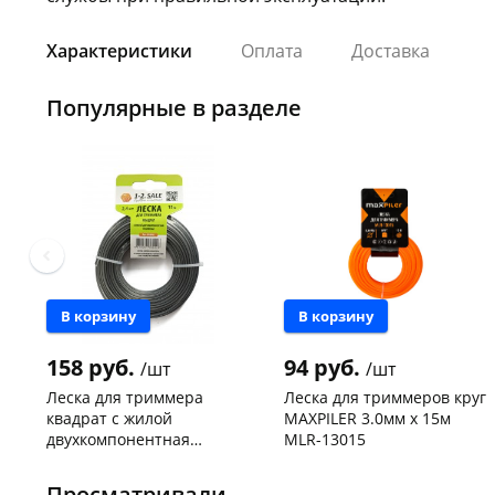
Характеристики
Оплата
Доставка
Популярные в разделе
В корзину
В корзину
158 руб.
94 руб.
/шт
/шт
Леска для триммера
Леска для триммеров круг
квадрат с жилой
MAXPILER 3.0мм х 15м
двухкомпонентная
MLR-13015
усиленная 2,4мм 15м 1-
Чернышевского,
7
Чернышевского,
4
2.sale 804890
147а
шт
склад
шт
Просматривали