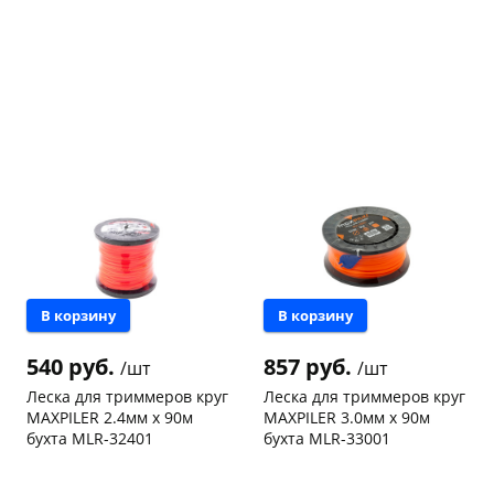
с вашей карты
по
25
%
каждые 2 недели
Подробнее
об оплате Плайтом
25
раз в 2
Остались вопросы?
недели
В корзину
В корзину
8 800 302-02-51
540 руб.
857 руб.
/шт
/шт
plait.ru
Леска для триммеров круг
Леска для триммеров круг
MAXPILER 2.4мм х 90м
MAXPILER 3.0мм х 90м
бухта MLR-32401
бухта MLR-33001
Чернышевского,
26
Чернышевского,
8
склад
шт
склад
шт