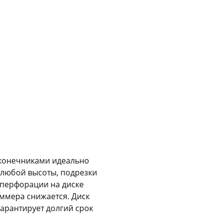
Сегодня
25
%
Добавляйте товары
в корзину
Оплачивайте сегодня только
25
% картой любого банка
аконечниками идеально
 любой высоты, подрезки
Получайте товар
выбранный способом
 перфорации на диске
иммера снижается. Диск
гарантирует долгий срок
Оставшиеся
75
% будут
списываться