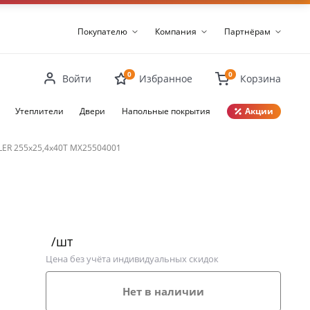
Покупателю
Компания
Партнёрам
0
0
Войти
Избранное
Корзина
Утеплители
Двери
Напольные покрытия
Акции
Закрыть
LER 255х25,4х40Т MX25504001
/шт
Цена без учёта индивидуальных скидок
Нет в наличии