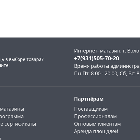
Чернышевского,
3
Чернышевского,
3
147а
шт
147а
шт
Конева, 36
2 шт
Конева, 36
2 шт
Пошехонское ш, 18
2 шт
Код товара
467218
Код товара
467217
раз в 2 недели
Интернет- магазин, г. Воло
+7(931)505-70-20
ь в выборе товара?
шите!
Время работы администра
Пн-Пт: 8.00 - 20.00, Сб, Вс: 8
Партнёрам
 магазины
Поставщикам
программа
Профессионалам
е сертификаты
Оптовым клиентам
Аренда площадей
и