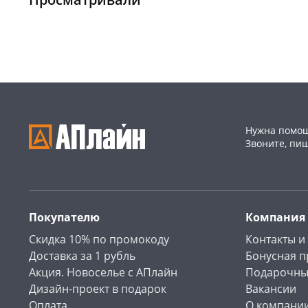
Пошехонское ш, 18
5 шт
Чернышевского,
8
147а
шт
Код товара
468017
Конева, 36
5 шт
Пошехонское ш, 18
7 шт
Код товара
467221
Нужна помощ
Звоните, пи
Покупателю
Компания
Скидка 10% по промокоду
Контакты и
Доставка за 1 рубль
Бонусная 
Акция. Новоселье с АПлайн
Подарочны
Дизайн-проект в подарок
Вакансии
Оплата
О компани