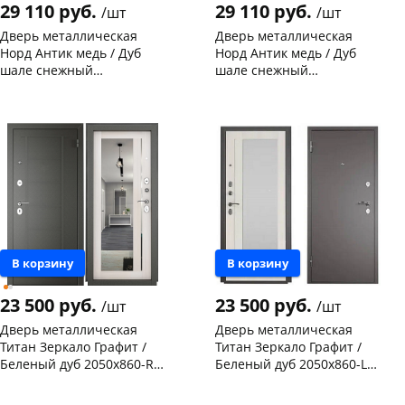
29 110 руб.
29 110 руб.
/шт
/шт
Дверь металлическая
Дверь металлическая
Норд Антик медь / Дуб
Норд Антик медь / Дуб
шале снежный
шале снежный
(терморазрыв) 2050х980-R
(терморазрыв) 2050х980-L
Чернышевского,
2
Чернышевского,
1
правая
левая
склад
шт
склад
шт
Конева, 36
1 шт
Конева, 36
1 шт
Код товара
117926
Код товара
117925
В корзину
В корзину
23 500 руб.
23 500 руб.
/шт
/шт
Дверь металлическая
Дверь металлическая
Титан Зеркало Графит /
Титан Зеркало Графит /
Беленый дуб 2050х860-R
Беленый дуб 2050х860-L
правая
левая
Чернышевского,
2
Чернышевского,
1
склад
шт
склад
шт