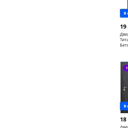
В
19
Две
Тит
Бет
R п
Кон
Код
В
18
Две