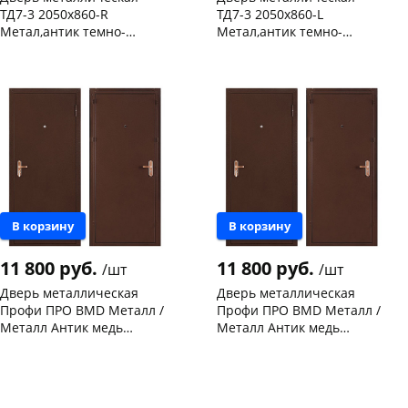
ТД7-3 2050х860-R
ТД7-3 2050х860-L
Метал,антик темно-
Метал,антик темно-
коричневый/ пан МДФ,
коричневый/ пан МДФ,
Чернышевского,
1
Чернышевского,
1
беленый дуб, правая
беленый дуб,левая
147а
шт
147а
шт
Конева, 36
1 шт
Конева, 36
1 шт
Код товара
468527
Код товара
468526
В корзину
В корзину
11 800 руб.
11 800 руб.
/шт
/шт
Дверь металлическая
Дверь металлическая
Профи ПРО BMD Металл /
Профи ПРО BMD Металл /
Металл Антик медь
Металл Антик медь
2060х860-L левая
2060х960-R правая
Чернышевского,
4
Чернышевского,
2
склад
шт
склад
шт
Конева, 36
1 шт
Конева, 36
1 шт
Код товара
103082
Код товара
103081