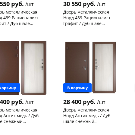
 550 руб.
30 550 руб.
/шт
/шт
Получайте товар
выбранный способом
рь металлическая
Дверь металлическая
д 439 Рационалист
Норд 439 Рационалист
фит / Дуб шале
Графит / Дуб шале
Оставшиеся
75
% будут
списываться
жный (терморазрыв)
снежный (терморазрыв)
нышевского,
1
Чернышевского,
1
с вашей карты
по
25
%
каждые 2 недели
0х880-L левая
2050х880-R правая
ад
шт
147а
шт
ева, 36
1 шт
Код товара
124736
 товара
24219
Подробнее
об оплате Плайтом
 корзину
В корзину
25
 400 руб.
28 400 руб.
/шт
/шт
раз в 2
рь металлическая
Дверь металлическая
Остались вопросы?
недели
д Антик медь / Дуб
Норд Антик медь / Дуб
8 800 302-02-51
е снежный
шале снежный
рморазрыв) 2050х880-R
(терморазрыв) 2050х880-L
ева, 36
1 шт
Чернышевского,
2
вая
левая
plait.ru
склад
шт