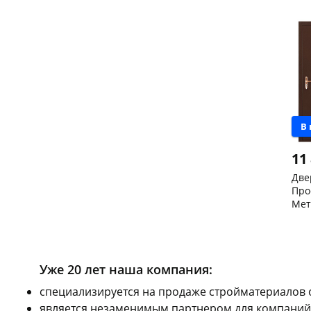
пра
скл
Чер
147
Кон
Код
В
11
Две
Про
Мет
206
Чер
скл
Кон
Код
Уже 20 лет наша компания:
cпециализируется на продаже стройматериалов 
является незаменимым партнером для компаний,