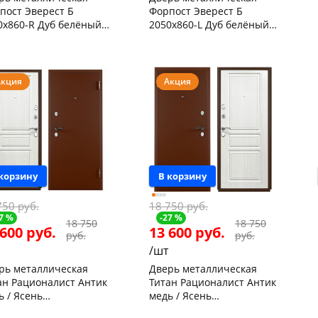
пост Эверест Б
Форпост Эверест Б
0х860-R Дуб белёный,
2050х860-L Дуб белёный,
вая
левая
нышевского,
2
Чернышевского,
1
ад
шт
склад
шт
Чернышевского,
1
 товара
468529
147а
шт
Акция
Акция
Код товара
468528
 корзину
В корзину
750 руб.
18 750 руб.
7 %
-27 %
18 750
18 750
 600 руб.
13 600 руб.
руб.
руб.
/шт
рь металлическая
Дверь металлическая
ан Рационалист Антик
Титан Рационалист Антик
ь / Ясень
медь / Ясень
оснежный 2050х860-R
белоснежный 2050х860-L
нышевского,
1
Чернышевского,
2