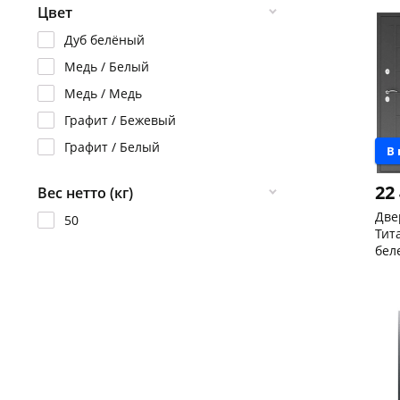
Код
Цвет
МДФ
Металл / МДФ
Дуб белёный
Медь / Белый
Медь / Медь
Графит / Бежевый
Графит / Белый
В
22
Вес нетто (кг)
Две
50
Тит
бел
пра
Чер
147
Кон
Код