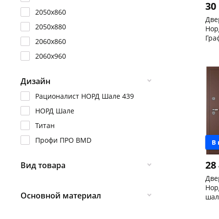
30
2050х860
Две
2050х880
Нор
Гра
2060х860
сне
Чер
2060х960
205
скл
Кон
Код
Дизайн
Рационалист НОРД Шале 439
НОРД Шале
Титан
Профи ПРО BMD
В
28
Вид товара
Две
Левая
Нор
Основной материал
Правая
шал
(те
Кон
Металл / Металл
пра