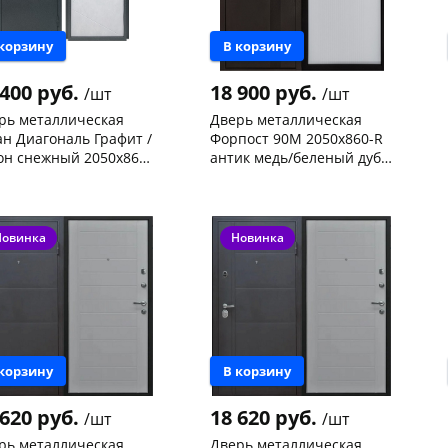
 корзину
В корзину
 400 руб.
18 900 руб.
/шт
/шт
рь металлическая
Дверь металлическая
ан Диагональ Графит /
Форпост 90М 2050х860-R
он снежный 2050х860-
антик медь/беленый дуб,
равая
правая
ева, 36
1 шт
Чернышевского,
1
склад
шт
 товара
463751
Чернышевского,
1
147а
шт
Новинка
Новинка
Код товара
468535
 корзину
В корзину
 620 руб.
18 620 руб.
/шт
/шт
рь металлическая
Дверь металлическая