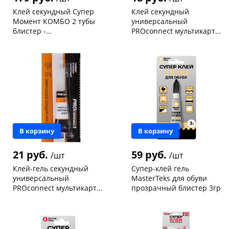
Клей секундный Супер
Клей секундный
Момент КОМБО 2 тубы
универсальный
блистер -
PROconnect мультикарта
Универсальный 3г +
3г
Чернышевского,
1
Чернышевского,
666
Антиклей 4г /3040186***
147а
шт
склад
шт
Конева, 36
5 шт
Чернышевского,
25
147а
шт
Пошехонское ш, 18
5 шт
Конева, 36
18 шт
раз в 2 недели
Код товара
465962
Пошехонское ш,
13
18
шт
Код товара
464991
В корзину
В корзину
21 руб.
59 руб.
/шт
/шт
Клей-гель секундный
Супер-клей гель
универсальный
MasterTeks для обуви
PROconnect мультикарта
прозрачный блистер 3гр
3г
Чернышевского,
768
Чернышевского,
27
склад
шт
склад
шт
Чернышевского,
19
Чернышевского,
3
147а
шт
147а
шт