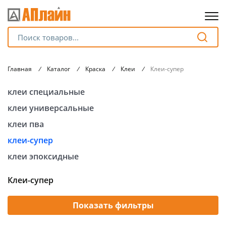
Для клиентов всех банков
Главная
/
Каталог
/
Краска
/
Клеи
/
Клеи-супер
Разбейте
клеи специальные
оплату
на части
клеи универсальные
без переплат
клеи пва
клеи-супер
График платежей
клеи эпоксидные
Клеи-супер
Сегодня
25
%
Показать фильтры