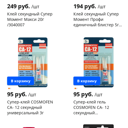
249 руб.
194 руб.
/шт
/шт
Клей секундный Супер
Клей секундный Супер
Момент Макси 20г
Момент Профи
/3040007
единичный блистер 5г
/3040006
Чернышевского,
156
Конева, 36
1 шт
склад
шт
Пошехонское ш, 18
1 шт
Чернышевского,
7
Код товара
9971
147а
шт
Конева, 36
6 шт
Пошехонское ш, 18
4 шт
Код товара
10146
В корзину
В корзину
95 руб.
95 руб.
/шт
/шт
Супер-клей COSMOFEN
Супер-клей гель
СА- 12 секундный
COSMOFEN СА- 12
универсальный 3г
секундный
универсальный 3г
Чернышевского,
38
Чернышевского,
46
склад
шт
склад
шт