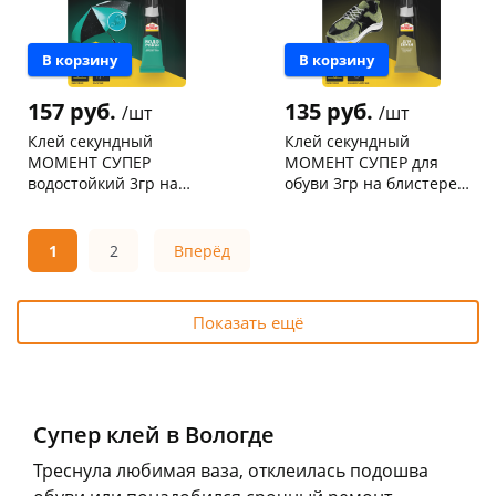
Код товара
31204
Код товара
4343
В корзину
В корзину
157 руб.
135 руб.
/шт
/шт
Клей секундный
Клей секундный
МОМЕНТ СУПЕР
МОМЕНТ СУПЕР для
водостойкий 3гр на
обуви 3гр на блистере
блистере
/1541578/
Чернышевского,
83
Чернышевского,
48
/1683233/3051145
склад
шт
склад
шт
Чернышевского,
11
Чернышевского,
8
1
2
Вперёд
147а
шт
147а
шт
Конева, 36
8 шт
Конева, 36
7 шт
Пошехонское ш,
15
Пошехонское ш, 18
3 шт
18
шт
Показать ещё
Код товара
26031
Код товара
30938
Супер клей в Вологде
Треснула любимая ваза, отклеилась подошва