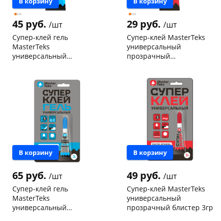
В корзину
В корзину
45 руб.
29 руб.
/шт
/шт
Супер-клей гель
Супер-клей MasterTeks
MasterTeks
универсальный
универсальный
прозрачный
прозрачный
мультикарта 3гр
Чернышевского,
384
Чернышевского,
507
мультикарта 3гр
склад
шт
склад
шт
Чернышевского,
13
Чернышевского,
35
147а
шт
147а
шт
Конева, 36
9 шт
Конева, 36
5 шт
Пошехонское ш,
10
Пошехонское ш,
16
18
шт
18
шт
Код товара
125091
Код товара
125088
В корзину
В корзину
65 руб.
49 руб.
/шт
/шт
Супер-клей гель
Супер-клей MasterTeks
MasterTeks
универсальный
универсальный
прозрачный блистер 3гр
прозрачный блистер 3гр
Чернышевского,
65
Чернышевского,
58