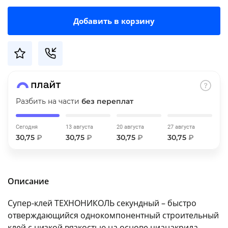
об оплате Плайтом
Добавить в корзину
Остались вопросы?
25
8 800 302-02-51
plait.ru
раз в 2
Разбить на части
без переплат
недели
Сегодня
13 августа
20 августа
27 августа
30,75
₽
30,75
₽
30,75
₽
30,75
₽
Описание
Супер-клей ТЕХНОНИКОЛЬ секундный – быстро
отверждающийся однокомпонентный строительный
клей с низкой вязкостью на основе цианакрила.