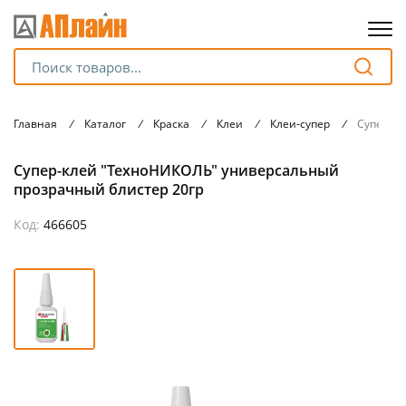
Для клиентов всех банков
Главная
/
Каталог
/
Краска
/
Клеи
/
Клеи-супер
/
Супер-кл
Разбейте
Супер-клей "ТехноНИКОЛЬ" универсальный
оплату
на части
прозрачный блистер 20гр
без переплат
Код:
466605
График платежей
Сегодня
25
%