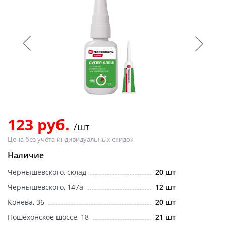
Добавляйте товары
в корзину
Оплачивайте сегодня только
25
% картой любого банка
Получайте товар
выбранный способом
123 руб.
/шт
Цена без учёта индивидуальных скидок
Оставшиеся
75
% будут
Наличие
списываться
с вашей карты
Чернышевского, склад
20 шт
по
25
%
каждые 2 недели
Чернышевского, 147а
12 шт
Конева, 36
20 шт
Пошехонское шоссе, 18
21 шт
Подробнее