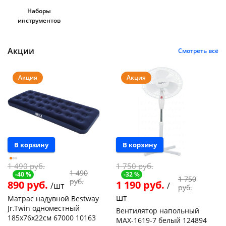
об оплате Плайтом
Наборы
инструментов
Акции
Смотреть всё
Остались вопросы?
25
8 800 302-02-51
Акция
Акция
plait.ru
раз в 2
недели
В корзину
В корзину
1 490 руб.
1 750 руб.
1 490
-40 %
-32 %
1 750
руб.
890 руб.
1 190 руб.
/шт
/
руб.
шт
Матрас надувной Bestway
Jr.Twin одноместный
Вентилятор напольный
185х76х22см 67000 10163
MAX-1619-7 белый 124894