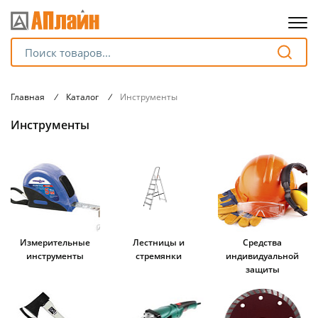
Для клиентов всех банков
Главная
/
Каталог
/
Инструменты
Разбейте
Инструменты
оплату
на части
без переплат
График платежей
Измерительные
Лестницы и
Средства
инструменты
стремянки
индивидуальной
Сегодня
защиты
25
%