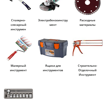
Добавляйте товары
в корзину
Столярно-
Электробензоинстру
Расходные
слесарный
мент
материалы
Оплачивайте сегодня только
инструмен
25
% картой любого банка
Получайте товар
выбранный способом
Малярный
Ящики для
Строительно-
инструмент
инструментов
Отделочный
Оставшиеся
75
% будут
Инструмент
списываться
с вашей карты
по
25
%
каждые 2 недели
Подробнее