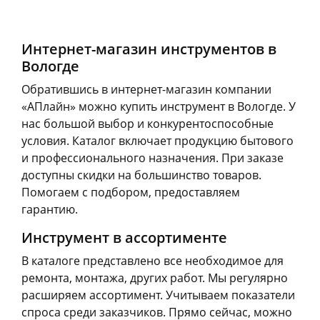
Чернышевского,
18
склад
шт
Чернышевского,
136
Чернышевского,
2
склад
шт
147а
шт
Интернет-магазин инструментов в
Чернышевского,
7
Пошехонское ш, 18
2 шт
147а
шт
Вологде
Код товара
467231
Конева, 36
5 шт
Пошехонское ш, 18
6 шт
Обратившись в интернет-магазин компании
Код товара
468101
«АПлайн» можно купить инструмент в Вологде. У
раз в 2 недели
нас большой выбор и конкурентоспособные
условия. Каталог включает продукцию бытового
и профессионального назначения. При заказе
доступны скидки на большинство товаров.
Помогаем с подбором, предоставляем
гарантию.
Инструмент в ассортименте
В каталоге представлено все необходимое для
ремонта, монтажа, других работ. Мы регулярно
расширяем ассортимент. Учитываем показатели
спроса среди заказчиков. Прямо сейчас, можно