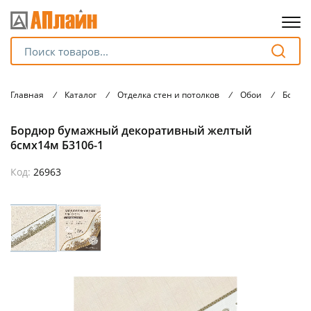
Для клиентов всех банков
Главная
/
Каталог
/
Отделка стен и потолков
/
Обои
/
Бордю
Разбейте
Бордюр бумажный декоративный желтый
оплату
на части
6смх14м Б3106-1
без переплат
Код:
26963
График платежей
Сегодня
25
%