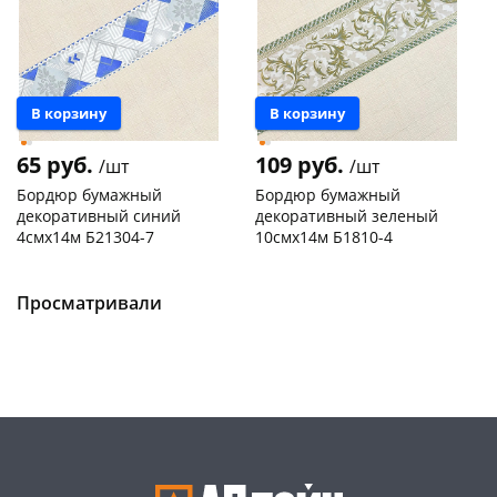
В корзину
В корзину
65 руб.
109 руб.
/шт
/шт
Бордюр бумажный
Бордюр бумажный
декоративный синий
декоративный зеленый
4смх14м Б21304-7
10смх14м Б1810-4
Конева, 36
5 шт
Чернышевского,
1
147а
шт
Код товара
130166
Пошехонское ш, 18
5 шт
Просматривали
Код товара
129969