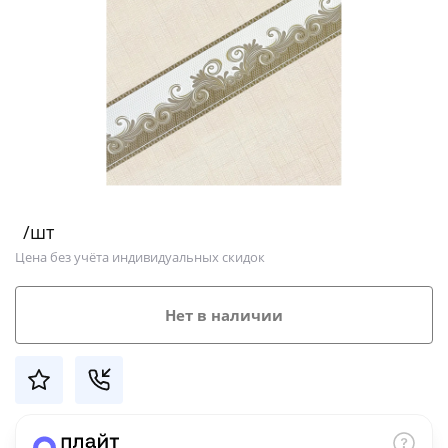
Добавляйте товары
в корзину
Оплачивайте сегодня только
25
% картой любого банка
Получайте товар
/шт
выбранный способом
Цена без учёта индивидуальных скидок
Оставшиеся
75
% будут
Нет в наличии
списываться
с вашей карты
по
25
%
каждые 2 недели
Подробнее