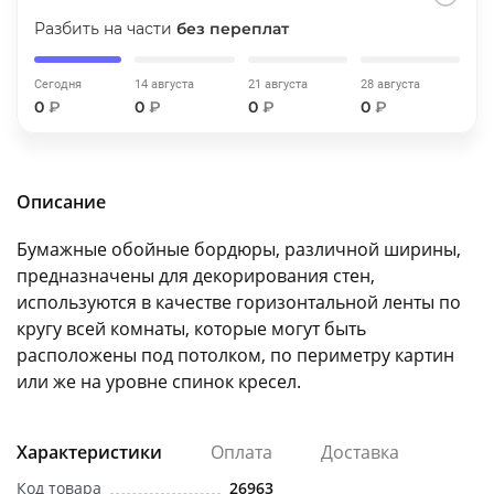
об оплате Плайтом
Разбить на части
без переплат
Сегодня
14 августа
21 августа
28 августа
0
₽
0
₽
0
₽
0
₽
Остались вопросы?
25
8 800 302-02-51
plait.ru
раз в 2
Описание
недели
Бумажные обойные бордюры, различной ширины,
предназначены для декорирования стен,
используются в качестве горизонтальной ленты по
кругу всей комнаты, которые могут быть
расположены под потолком, по периметру картин
или же на уровне спинок кресел.
Характеристики
Оплата
Доставка
Код товара
26963