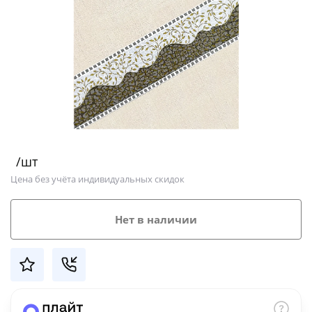
Добавляйте товары
в корзину
Оплачивайте сегодня только
25
% картой любого банка
Получайте товар
/шт
выбранный способом
Цена без учёта индивидуальных скидок
Оставшиеся
75
% будут
Нет в наличии
списываться
с вашей карты
по
25
%
каждые 2 недели
Подробнее