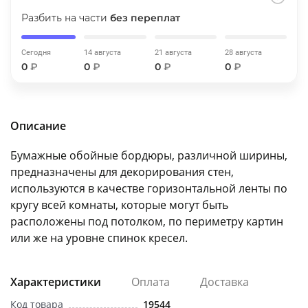
об оплате Плайтом
Разбить на части
без переплат
Сегодня
14 августа
21 августа
28 августа
0
₽
0
₽
0
₽
0
₽
Остались вопросы?
25
8 800 302-02-51
plait.ru
раз в 2
Описание
недели
Бумажные обойные бордюры, различной ширины,
предназначены для декорирования стен,
используются в качестве горизонтальной ленты по
кругу всей комнаты, которые могут быть
расположены под потолком, по периметру картин
или же на уровне спинок кресел.
Характеристики
Оплата
Доставка
Код товара
19544