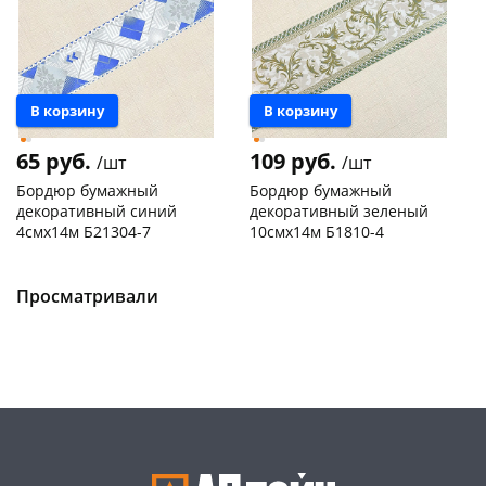
В корзину
В корзину
65 руб.
109 руб.
/шт
/шт
Бордюр бумажный
Бордюр бумажный
декоративный синий
декоративный зеленый
4смх14м Б21304-7
10смх14м Б1810-4
Конева, 36
5 шт
Чернышевского,
1
147а
шт
Код товара
130166
Пошехонское ш, 18
5 шт
Просматривали
Код товара
129969