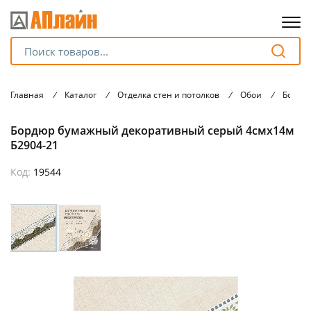
Для клиентов всех банков
Главная
/
Каталог
/
Отделка стен и потолков
/
Обои
/
Бордю
Разбейте
Бордюр бумажный декоративный серый 4смх14м
оплату
на части
Б2904-21
без переплат
Код:
19544
График платежей
Сегодня
25
%