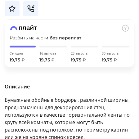
об оплате Плайтом
Разбить на части
без переплат
Остались вопросы?
25
8 800 302-02-51
plait.ru
Сегодня
16 августа
23 августа
30 августа
раз в 2
19,75
₽
19,75
₽
19,75
₽
19,75
₽
недели
Описание
Бумажные обойные бордюры, различной ширины,
предназначены для декорирования стен,
используются в качестве горизонтальной ленты по
кругу всей комнаты, которые могут быть
расположены под потолком, по периметру картин
или же на уровне спинок кресел.