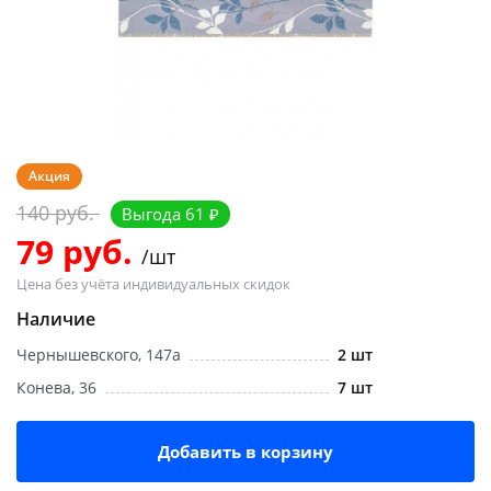
Добавляйте товары
в корзину
Оплачивайте сегодня только
25
% картой любого банка
Акция
140 руб.
Выгода 61 ₽
Получайте товар
79 руб.
/шт
выбранный способом
Цена без учёта индивидуальных скидок
Наличие
Оставшиеся
75
% будут
Чернышевского, 147а
2 шт
списываться
с вашей карты
по
25
%
каждые 2 недели
Конева, 36
7 шт
Добавить в корзину
Подробнее