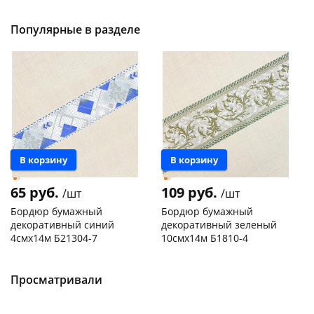
Код товара
29744
Код товара
20305
Популярные в разделе
В корзину
В корзину
65 руб.
109 руб.
/шт
/шт
Бордюр бумажный
Бордюр бумажный
декоративный синий
декоративный зеленый
4смх14м Б21304-7
10смх14м Б1810-4
Конева, 36
5 шт
Чернышевского,
1
147а
шт
Код товара
130166
Пошехонское ш, 18
5 шт
Просматривали
Код товара
129969