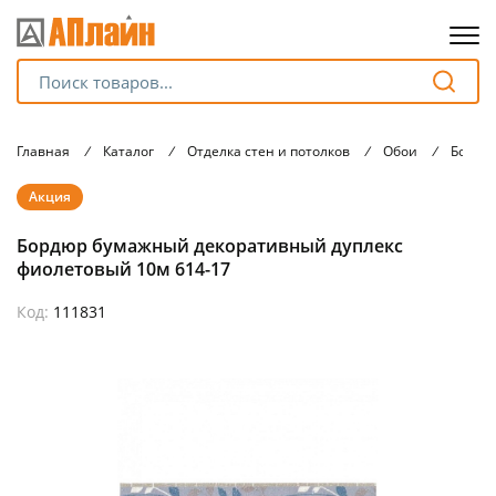
Для клиентов всех банков
Главная
/
Каталог
/
Отделка стен и потолков
/
Обои
/
Бордю
Разбейте
Акция
оплату
на части
Бордюр бумажный декоративный дуплекс
без переплат
фиолетовый 10м 614-17
Код:
111831
График платежей
Сегодня
25
%