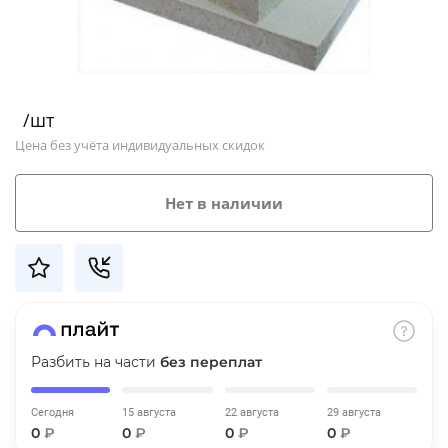
Добавляйте товары
в корзину
/шт
Оплачивайте сегодня только
Цена без учёта индивидуальных скидок
25
% картой любого банка
Нет в наличии
Получайте товар
выбранный способом
Оставшиеся
75
% будут
списываться
с вашей карты
по
25
%
каждые 2 недели
Разбить на части
без переплат
Сегодня
15 августа
22 августа
29 августа
0
₽
0
₽
0
₽
0
₽
Подробнее