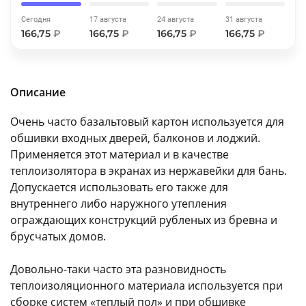
об оплате Плайтом
Сегодня
17 августа
24 августа
31 августа
166,75
₽
166,75
₽
166,75
₽
166,75
₽
Остались вопросы?
25
Описание
8 800 302-02-51
plait.ru
раз в 2
Очень часто базальтовый картон используется для
недели
обшивки входных дверей, балконов и лоджий.
Применяется этот материал и в качестве
теплоизолятора в экранах из нержавейки для бань.
Допускается использовать его также для
внутреннего либо наружного утепления
ограждающих конструкций рубленых из бревна и
брусчатых домов.
Довольно-таки часто эта разновидность
теплоизоляционного материала используется при
сборке систем «теплый пол» и при обшивке