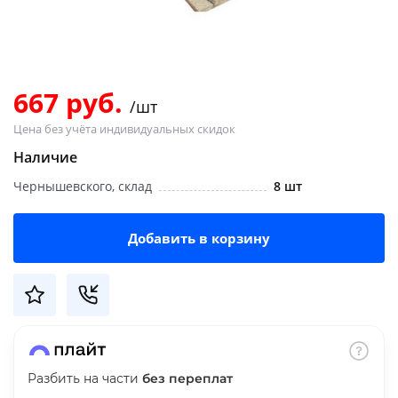
Добавляйте товары
в корзину
667 руб.
/шт
Оплачивайте сегодня только
Цена без учёта индивидуальных скидок
25
% картой любого банка
Наличие
Чернышевского, склад
8 шт
Получайте товар
выбранный способом
Добавить в корзину
Оставшиеся
75
% будут
списываться
с вашей карты
по
25
%
каждые 2 недели
Разбить на части
без переплат
Подробнее