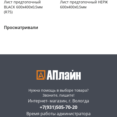
Лист предтопочный
Лист предтопочный НЕРЖ
BLACK 600х400х0,5мм
600х400х0,5мм
(R75)
Чернышевского,
2
Чернышевского,
1
147а
шт
147а
шт
Конева, 36
3 шт
Конева, 36
4 шт
Просматривали
Пошехонское ш, 18
3 шт
Пошехонское ш, 18
3 шт
Код товара
121930
Код товара
121929
Нужна помощь в выборе товара?
Звоните, пишите!
Интернет- магазин, г. Вологда
+7(931)505-70-20
Время работы администратора