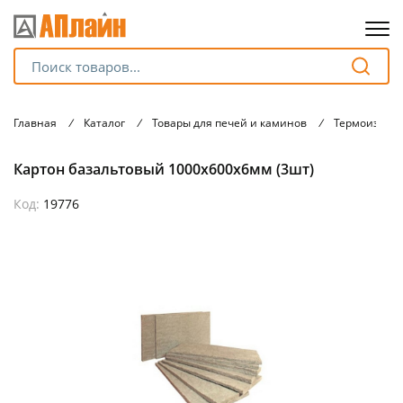
Для клиентов всех банков
Главная
/
Каталог
/
Товары для печей и каминов
/
Термоизоля
Разбейте
Картон базальтовый 1000х600х6мм (3шт)
оплату
на части
без переплат
Код:
19776
График платежей
Сегодня
25
%