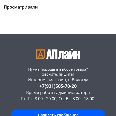
склад
шт
147а
шт
Конева, 36
4 шт
Просматривали
Код товара
19776
Пошехонское ш, 18
3 шт
Код товара
121929
Нужна помощь в выборе товара?
Звоните, пишите!
Интернет- магазин, г. Вологда
+7(931)505-70-20
Время работы администратора
Пн-Пт: 8.00 - 20.00, Сб, Вс: 8.00 - 18.00
Написать сообщение