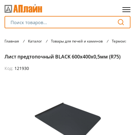
Для клиентов всех банков
Главная
/
Каталог
/
Товары для печей и каминов
/
Термоизоля
Разбейте
Лист предтопочный BLACK 600х400х0,5мм (R75)
оплату
на части
без переплат
Код:
121930
График платежей
Сегодня
25
%