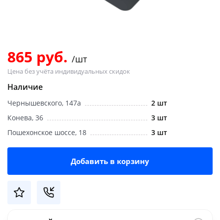
Добавляйте товары
в корзину
865 руб.
/шт
Оплачивайте сегодня только
Цена без учёта индивидуальных скидок
25
% картой любого банка
Наличие
Чернышевского, 147а
2 шт
Получайте товар
выбранный способом
Конева, 36
3 шт
Пошехонское шоссе, 18
3 шт
Оставшиеся
75
% будут
списываться
с вашей карты
Добавить в корзину
по
25
%
каждые 2 недели
Подробнее