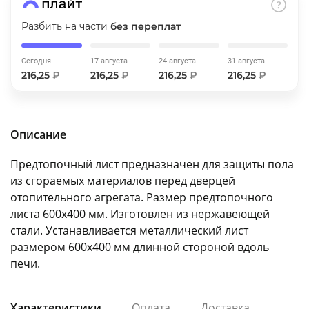
об оплате Плайтом
Разбить на части
без переплат
Сегодня
17 августа
24 августа
31 августа
216,25
₽
216,25
₽
216,25
₽
216,25
₽
Остались вопросы?
25
8 800 302-02-51
plait.ru
раз в 2
Описание
недели
Предтопочный лист предназначен для защиты пола
из cгораемых материалов перед дверцей
отопительного агрегата. Размер предтопочного
листа 600х400 мм. Изготовлен из нержавеющей
стали. Устанавливается металлический лист
размером 600х400 мм длинной стороной вдоль
печи.
Характеристики
Оплата
Доставка