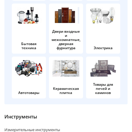
об оплате Плайтом
Двери входные
и
Остались вопросы?
25
межкомнатные,
8 800 302-02-51
Бытовая
дверная
техника
фурнитура
Электрика
plait.ru
раз в 2
недели
Товары для
Керамическая
печей и
Автотовары
плитка
каминов
Инструменты
Измерительные инструменты