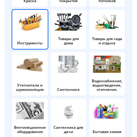
Краска
покрытия
потолков
Добавляйте товары
в корзину
Оплачивайте сегодня только
Товары для
Товары для сада
Инструменты
дома
и отдыха
25
% картой любого банка
Получайте товар
выбранный способом
Водоснабжение,
Утеплители и
водоотведение,
шумоизоляция
Сантехника
отопление.
Оставшиеся
75
% будут
списываться
с вашей карты
по
25
%
каждые 2 недели
Вентиляционное
Сантехника для
оборудование
дачи
Бытовая химия
Подробнее