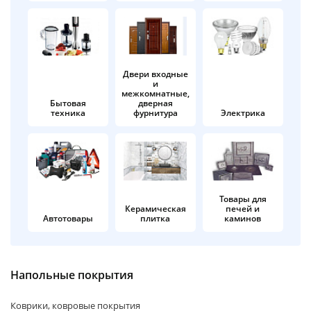
об оплате Плайтом
Двери входные
и
Остались вопросы?
25
межкомнатные,
8 800 302-02-51
Бытовая
дверная
техника
фурнитура
Электрика
plait.ru
раз в 2
недели
Товары для
Керамическая
печей и
Автотовары
плитка
каминов
Напольные покрытия
Коврики, ковровые покрытия