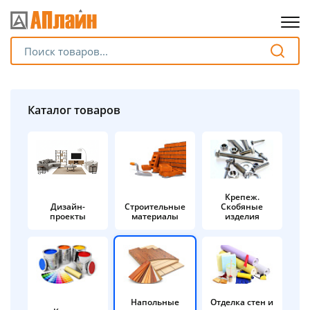
Для клиентов всех банков
Разбейте
Каталог товаров
оплату
на части
без переплат
Крепеж.
Дизайн-
Строительные
Скобяные
График платежей
проекты
материалы
изделия
Сегодня
25
%
Напольные
Отделка стен и