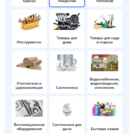
Краска
покрытия
потолков
Добавляйте товары
в корзину
Оплачивайте сегодня только
Товары для
Товары для сада
Инструменты
дома
и отдыха
25
% картой любого банка
Получайте товар
выбранный способом
Водоснабжение,
Утеплители и
водоотведение,
шумоизоляция
Сантехника
отопление.
Оставшиеся
75
% будут
списываться
с вашей карты
по
25
%
каждые 2 недели
Вентиляционное
Сантехника для
оборудование
дачи
Бытовая химия
Подробнее