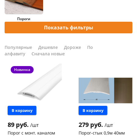
Добавляйте товары
в корзину
Пороги
Показать фильтры
Оплачивайте сегодня только
25
% картой любого банка
Популярные
Дешевле
Дороже
По
алфавиту
Сначала новые
Получайте товар
Новинка
выбранный способом
Оставшиеся
75
% будут
списываться
с вашей карты
по
25
%
каждые 2 недели
В корзину
В корзину
89 руб.
279 руб.
/шт
/шт
Порог с монт. каналом
Порог-стык 0,9м 40мм
Подробнее