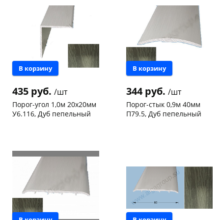
Конева, 36
11 шт
Код товара
133358
Код товара
133372
В корзину
В корзину
435 руб.
344 руб.
/шт
/шт
Порог-угол 1,0м 20х20мм
Порог-стык 0,9м 40мм
У6.116, Дуб пепельный
П79.5, Дуб пепельный
Чернышевского,
10
Чернышевского,
14
склад
шт
147а
шт
Чернышевского,
7
Код товара
133361
147а
шт
Код товара
133371
В корзину
В корзину