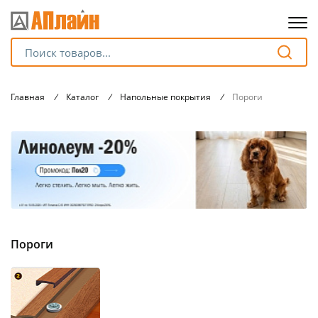
Для клиентов всех банков
Главная
/
Каталог
/
Напольные покрытия
/
Пороги
Разбейте
оплату
на части
без переплат
График платежей
Пороги
Сегодня
25
%