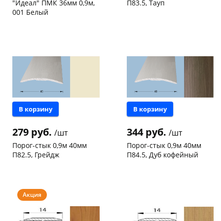
"Идеал" ПМК 36мм 0,9м,
П83.5, Тауп
об оплате Плайтом
001 Белый
Чернышевского,
8
Чернышевского,
10
147а
шт
147а
шт
Код товара
469412
Код товара
468121
Остались вопросы?
25
8 800 302-02-51
plait.ru
раз в 2
недели
В корзину
В корзину
279 руб.
344 руб.
/шт
/шт
Порог-стык 0,9м 40мм
Порог-стык 0,9м 40мм
П82.5, Грейдж
П84.5, Дуб кофейный
Чернышевского,
10
Чернышевского,
10
147а
шт
147а
шт
Код товара
468120
Код товара
468119
Акция