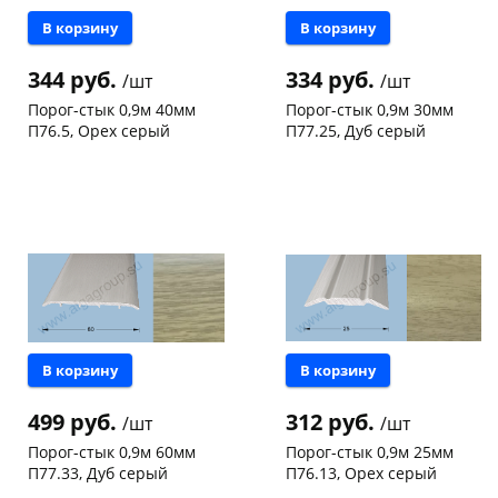
В корзину
В корзину
344 руб.
334 руб.
/шт
/шт
Порог-стык 0,9м 40мм
Порог-стык 0,9м 30мм
П76.5, Орех серый
П77.25, Дуб серый
Чернышевского,
6
Чернышевского,
4
склад
шт
склад
шт
Чернышевского,
15
Чернышевского,
16
147а
шт
147а
шт
Конева, 36
13 шт
Конева, 36
2 шт
Пошехонское ш,
14
Пошехонское ш, 18
7 шт
18
шт
Код товара
123431
Код товара
123434
В корзину
В корзину
499 руб.
312 руб.
/шт
/шт
Порог-стык 0,9м 60мм
Порог-стык 0,9м 25мм
П77.33, Дуб серый
П76.13, Орех серый