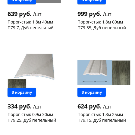
639 руб.
999 руб.
/шт
/шт
Порог-стык 1,8м 40мм
Порог-стык 1,8м 60мм
П79.7, Дуб пепельный
П79.35, Дуб пепельный
Чернышевского,
1
Чернышевского,
18
склад
шт
склад
шт
Чернышевского,
10
Чернышевского,
6
147а
шт
147а
шт
Код товара
133368
Код товара
133369
В корзину
В корзину
334 руб.
624 руб.
/шт
/шт
Порог-стык 0,9м 30мм
Порог-стык 1,8м 25мм
П79.25, Дуб пепельный
П79.15, Дуб пепельный
Чернышевского,
15
Чернышевского,
10