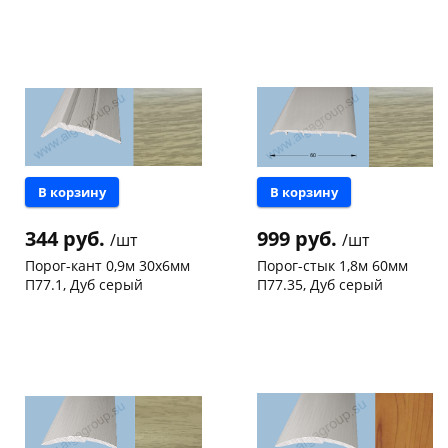
Чернышевского,
6
Чернышевского,
14
склад
шт
склад
шт
Чернышевского,
6
Чернышевского,
6
147а
шт
147а
шт
Конева, 36
13 шт
Конева, 36
10 шт
Пошехонское ш,
10
Пошехонское ш, 18
8 шт
18
шт
Код товара
123430
Код товара
123436
В корзину
В корзину
344 руб.
999 руб.
/шт
/шт
Порог-кант 0,9м 30х6мм
Порог-стык 1,8м 60мм
П77.1, Дуб серый
П77.35, Дуб серый
Чернышевского,
10
Чернышевского,
9
склад
шт
склад
шт
Чернышевского,
12
Чернышевского,
5
147а
шт
147а
шт
Конева, 36
12 шт
Код товара
123448
Код товара
123396