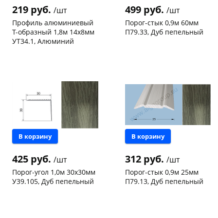
219 руб.
499 руб.
/шт
/шт
Профиль алюминиевый
Порог-стык 0,9м 60мм
Т-образный 1,8м 14х8мм
П79.33, Дуб пепельный
УТ34.1, Алюминий
Чернышевского,
10
Чернышевского,
12
склад
шт
склад
шт
Чернышевского,
4
Чернышевского,
9
147а
шт
147а
шт
Конева, 36
13 шт
Код товара
133364
Пошехонское ш, 18
7 шт
Код товара
133406
В корзину
В корзину
425 руб.
312 руб.
/шт
/шт
Порог-угол 1,0м 30х30мм
Порог-стык 0,9м 25мм
У39.105, Дуб пепельный
П79.13, Дуб пепельный
Чернышевского,
6
Чернышевского,
6
147а
шт
147а
шт