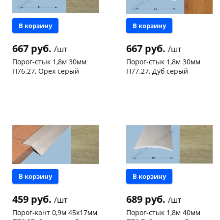
В корзину
В корзину
667 руб.
667 руб.
/шт
/шт
Порог-стык 1,8м 30мм
Порог-стык 1,8м 30мм
П76.27, Орех серый
П77.27, Дуб серый
Чернышевского,
4
Чернышевского,
10
склад
шт
склад
шт
Чернышевского,
9
Чернышевского,
10
147а
шт
147а
шт
Код товара
123445
Код товара
123444
В корзину
В корзину
459 руб.
689 руб.
/шт
/шт
Порог-кант 0,9м 45х17мм
Порог-стык 1,8м 40мм