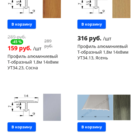
В корзину
В корзину
289 руб.
316 руб.
/шт
289
-45 %
раз в 2 недели
руб.
Профиль алюминиевый
159 руб.
/шт
Т-образный 1,8м 14х8мм
Профиль алюминиевый
УТ34.13, Ясень
Т-образный 1,8м 14х8мм
Чернышевского,
15
УТ34.23, Сосна
склад
шт
Чернышевского,
7
Чернышевского,
6
147а
шт
147а
шт
Конева, 36
10 шт
Конева, 36
9 шт
Пошехонское ш, 18
5 шт
Пошехонское ш, 18
4 шт
Код товара
133408
Код товара
133407
В корзину
В корзину