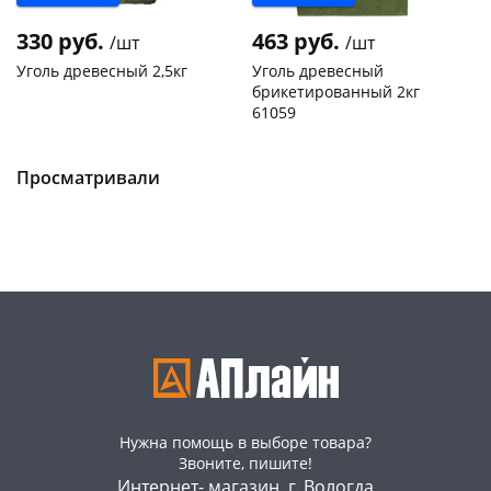
330 руб.
463 руб.
/шт
/шт
Уголь древесный 2,5кг
Уголь древесный
брикетированный 2кг
61059
Чернышевского,
81
Конева, 36
3 шт
склад
шт
Пошехонское ш, 18
1 шт
Чернышевского,
13
Просматривали
Код товара
25053
147а
шт
Конева, 36
36 шт
Пошехонское ш, 18
10 шт
Код товара
466875
Нужна помощь в выборе товара?
Звоните, пишите!
Интернет- магазин, г. Вологда