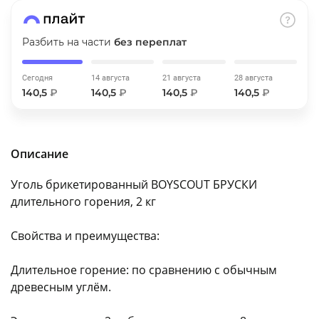
об оплате Плайтом
Разбить на части
без переплат
Сегодня
14 августа
21 августа
28 августа
Остались вопросы?
25
140,5
₽
140,5
₽
140,5
₽
140,5
₽
8 800 302-02-51
plait.ru
раз в 2
недели
Описание
Уголь брикетированный BOYSCOUT БРУСКИ
длительного горения, 2 кг
Свойства и преимущества:
Длительное горение: по сравнению с обычным
древесным углём.