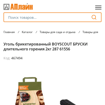
Для клиентов всех банков
Главная
/
Каталог
/
Товары для сада и отдыха
/
Товары для тур
Разбейте
Уголь брикетированный BOYSCOUT БРУСКИ
оплату
на части
длительного горения 2кг 287 61556
без переплат
Код:
467494
График платежей
Сегодня
25
%