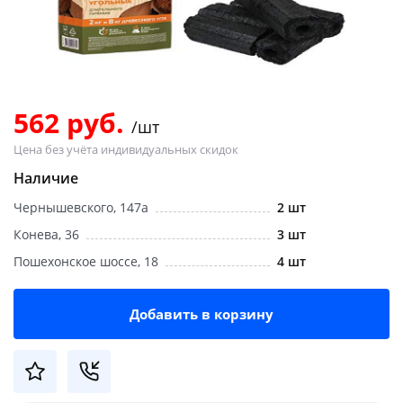
Добавляйте товары
в корзину
Оплачивайте сегодня только
562 руб.
/шт
25
% картой любого банка
Цена без учёта индивидуальных скидок
Наличие
Получайте товар
Чернышевского, 147а
2 шт
выбранный способом
Конева, 36
3 шт
Пошехонское шоссе, 18
4 шт
Оставшиеся
75
% будут
списываться
с вашей карты
по
25
%
каждые 2 недели
Добавить в корзину
Подробнее