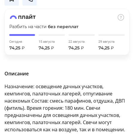
об оплате Плайтом
Разбить на части
без переплат
Остались вопросы?
25
Сегодня
15 августа
22 августа
29 августа
8 800 302-02-51
74,25
₽
74,25
₽
74,25
₽
74,25
₽
plait.ru
раз в 2
недели
Описание
Назначение: освещение дачных участков,
кемпингов, палаточных лагерей, отпугивание
насекомых Состав: смесь парафинов, отдушка, ДВП
(фитиль). Время горения: 180 мин. Свечи
предназначены для освещения дачных участков,
кемпингов, палаточных лагерей. Свечи могут
использоваться как на воздухе, так и в помещении.