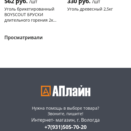
562 руб.
330 руб.
/шт
/шт
Уголь брикетированный
Уголь древесный 2,5кг
BOYSCOUT БРУСКИ
длительного горения 2кг
287 61556
Чернышевского,
2
Чернышевского,
81
147а
шт
склад
шт
Конева, 36
3 шт
Чернышевского,
12
Просматривали
147а
шт
Пошехонское ш, 18
4 шт
Конева, 36
35 шт
Код товара
467494
Пошехонское ш, 18
8 шт
Код товара
466875
Нужна помощь в выборе товара?
Звоните, пишите!
Интернет- магазин, г. Вологда
+7(931)505-70-20