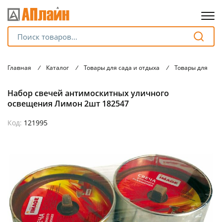
Для клиентов всех банков
Главная
/
Каталог
/
Товары для сада и отдыха
/
Товары для тур
Разбейте
Набор свечей антимоскитных уличного
оплату
на части
освещения Лимон 2шт 182547
без переплат
Код:
121995
График платежей
Сегодня
25
%