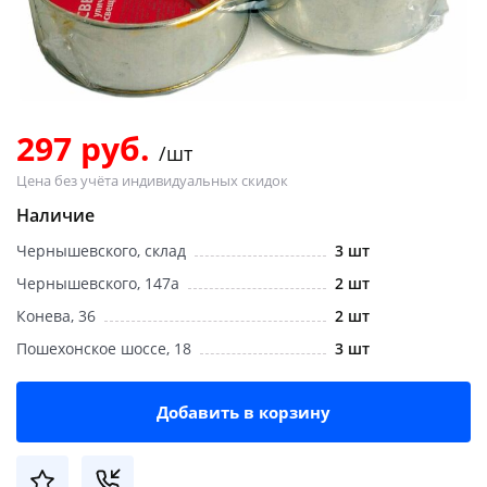
Добавляйте товары
в корзину
Оплачивайте сегодня только
297 руб.
/шт
25
% картой любого банка
Цена без учёта индивидуальных скидок
Наличие
Получайте товар
Чернышевского, склад
3 шт
выбранный способом
Чернышевского, 147а
2 шт
Конева, 36
2 шт
Оставшиеся
75
% будут
Пошехонское шоссе, 18
3 шт
списываться
с вашей карты
по
25
%
каждые 2 недели
Добавить в корзину
Подробнее